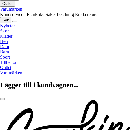
Outlet
Varumärken
Kundservice i Frankrike
Säker betalning
Enkla returer
Sök
Nyheter
Skor
Kläder
Herr
Dam
Barn
Sport
Tillbehör
Outlet
Varumärken
Lägger till i kundvagnen...