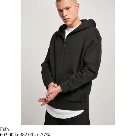
Från
603,00 kr
382,00 kr
-37%