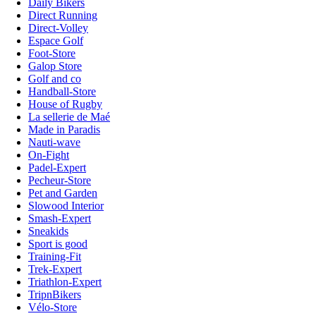
Daily Bikers
Direct Running
Direct-Volley
Espace Golf
Foot-Store
Galop Store
Golf and co
Handball-Store
House of Rugby
La sellerie de Maé
Made in Paradis
Nauti-wave
On-Fight
Padel-Expert
Pecheur-Store
Pet and Garden
Slowood Interior
Smash-Expert
Sneakids
Sport is good
Training-Fit
Trek-Expert
Triathlon-Expert
TripnBikers
Vélo-Store