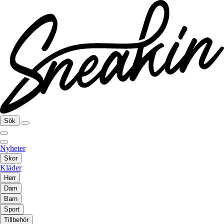
Sök
Nyheter
Skor
Kläder
Herr
Dam
Barn
Sport
Tillbehör