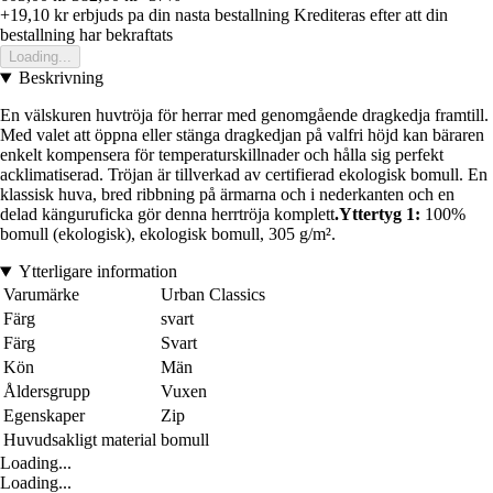
+19,10 kr
erbjuds pa din nasta bestallning
Krediteras efter att din
bestallning har bekraftats
Loading...
Beskrivning
En välskuren huvtröja för herrar med genomgående dragkedja framtill.
Med valet att öppna eller stänga dragkedjan på valfri höjd kan bäraren
enkelt kompensera för temperaturskillnader och hålla sig perfekt
acklimatiserad. Tröjan är tillverkad av certifierad ekologisk bomull. En
klassisk huva, bred ribbning på ärmarna och i nederkanten och en
delad känguruficka gör denna herrtröja komplett
.Yttertyg 1:
100%
bomull (ekologisk), ekologisk bomull, 305 g/m².
Ytterligare information
Varumärke
Urban Classics
Färg
svart
Färg
Svart
Kön
Män
Åldersgrupp
Vuxen
Egenskaper
Zip
Huvudsakligt material
bomull
Loading...
Loading...