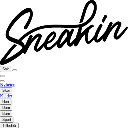
Sök
Nyheter
Skor
Kläder
Herr
Dam
Barn
Sport
Tillbehör