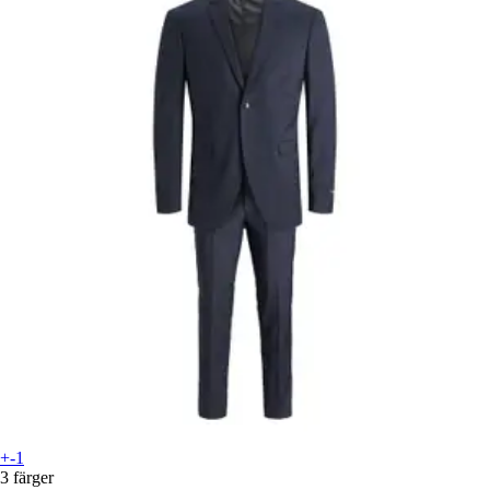
+-1
3 färger