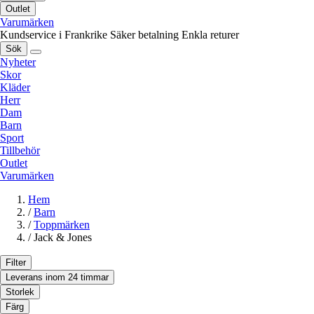
Outlet
Varumärken
Kundservice i Frankrike
Säker betalning
Enkla returer
Sök
Nyheter
Skor
Kläder
Herr
Dam
Barn
Sport
Tillbehör
Outlet
Varumärken
Hem
/
Barn
/
Toppmärken
/
Jack & Jones
Filter
Leverans inom 24 timmar
Storlek
Färg