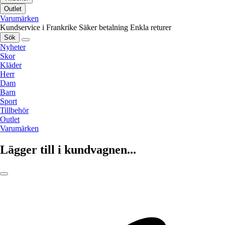
Outlet
Varumärken
Kundservice i Frankrike
Säker betalning
Enkla returer
Sök
Nyheter
Skor
Kläder
Herr
Dam
Barn
Sport
Tillbehör
Outlet
Varumärken
Lägger till i kundvagnen...