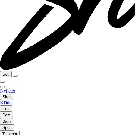
Sök
Nyheter
Skor
Kläder
Herr
Dam
Barn
Sport
Tillbehör