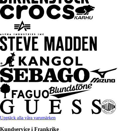
Upptäck alla våra varumärken
Kundservice i Frankrike