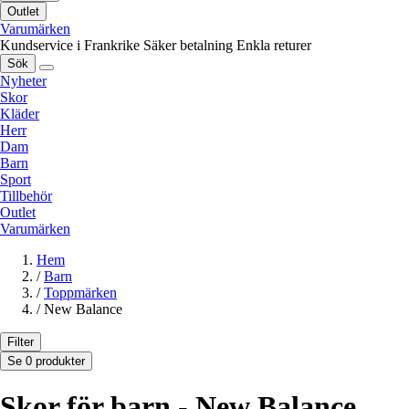
Outlet
Varumärken
Kundservice i Frankrike
Säker betalning
Enkla returer
Sök
Nyheter
Skor
Kläder
Herr
Dam
Barn
Sport
Tillbehör
Outlet
Varumärken
Hem
/
Barn
/
Toppmärken
/
New Balance
Filter
Se 0 produkter
Skor för barn - New Balance