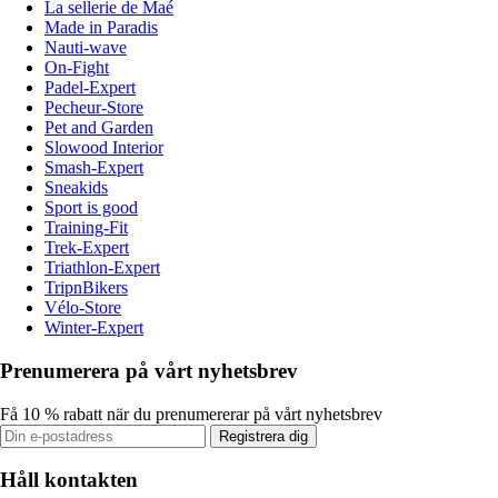
La sellerie de Maé
Made in Paradis
Nauti-wave
On-Fight
Padel-Expert
Pecheur-Store
Pet and Garden
Slowood Interior
Smash-Expert
Sneakids
Sport is good
Training-Fit
Trek-Expert
Triathlon-Expert
TripnBikers
Vélo-Store
Winter-Expert
Prenumerera på vårt nyhetsbrev
Få 10 % rabatt när du prenumererar på vårt nyhetsbrev
Registrera dig
Håll kontakten