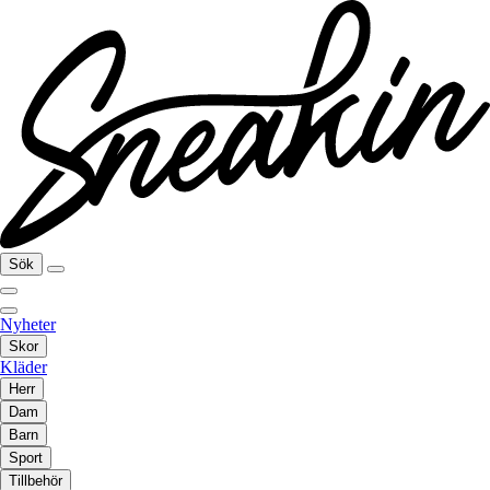
Sök
Nyheter
Skor
Kläder
Herr
Dam
Barn
Sport
Tillbehör