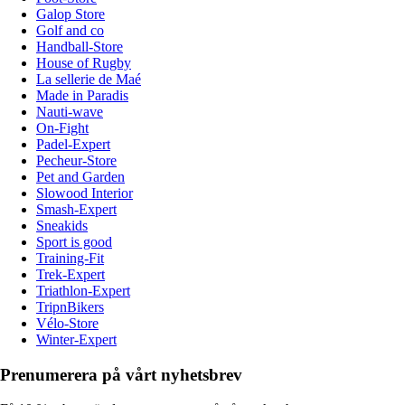
Galop Store
Golf and co
Handball-Store
House of Rugby
La sellerie de Maé
Made in Paradis
Nauti-wave
On-Fight
Padel-Expert
Pecheur-Store
Pet and Garden
Slowood Interior
Smash-Expert
Sneakids
Sport is good
Training-Fit
Trek-Expert
Triathlon-Expert
TripnBikers
Vélo-Store
Winter-Expert
Prenumerera på vårt nyhetsbrev