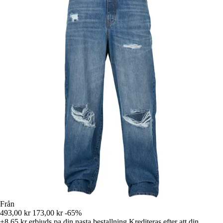
Från
493,00 kr
173,00 kr
-65%
+8,65 kr
erbjuds pa din nasta bestallning
Krediteras efter att din