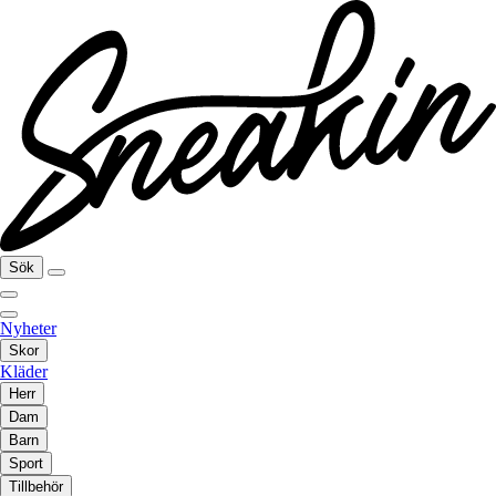
Sök
Nyheter
Skor
Kläder
Herr
Dam
Barn
Sport
Tillbehör