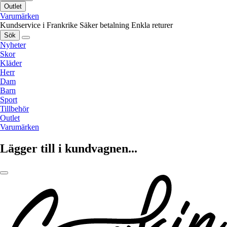
Outlet
Varumärken
Kundservice i Frankrike
Säker betalning
Enkla returer
Sök
Nyheter
Skor
Kläder
Herr
Dam
Barn
Sport
Tillbehör
Outlet
Varumärken
Lägger till i kundvagnen...