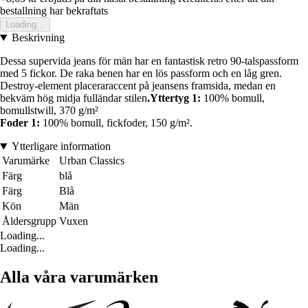
bestallning har bekraftats
Loading...
Beskrivning
Dessa supervida jeans för män har en fantastisk retro 90-talspassform
med 5 fickor. De raka benen har en lös passform och en låg gren.
Destroy-element placeraraccent på jeansens framsida, medan en
bekväm hög midja fulländar stilen
.Yttertyg 1:
100% bomull,
bomullstwill, 370 g/m²
Foder 1:
100% bomull, fickfoder, 150 g/m².
Ytterligare information
Varumärke
Urban Classics
Färg
blå
Färg
Blå
Kön
Män
Åldersgrupp
Vuxen
Loading...
Loading...
Alla våra varumärken