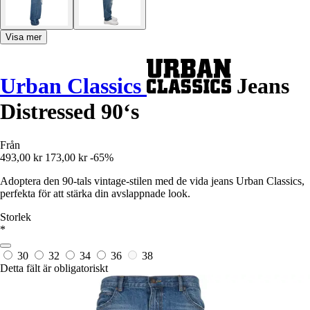
Visa mer
Urban Classics
Jeans
Distressed 90‘s
Från
493,00 kr
173,00 kr
-65%
Adoptera den 90-tals vintage-stilen med de vida jeans Urban Classics,
perfekta för att stärka din avslappnade look.
Storlek
*
30
32
34
36
38
Detta fält är obligatoriskt