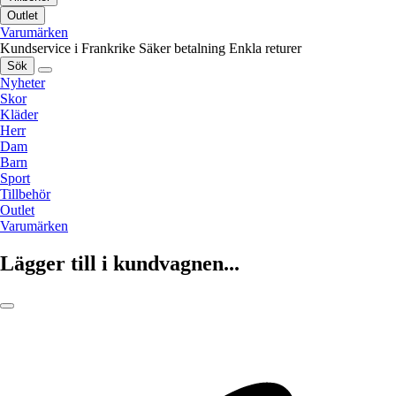
Outlet
Varumärken
Kundservice i Frankrike
Säker betalning
Enkla returer
Sök
Nyheter
Skor
Kläder
Herr
Dam
Barn
Sport
Tillbehör
Outlet
Varumärken
Lägger till i kundvagnen...