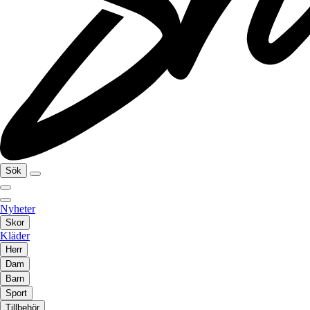
Sök
Nyheter
Skor
Kläder
Herr
Dam
Barn
Sport
Tillbehör