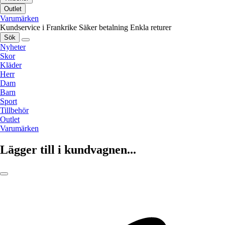
Outlet
Varumärken
Kundservice i Frankrike
Säker betalning
Enkla returer
Sök
Nyheter
Skor
Kläder
Herr
Dam
Barn
Sport
Tillbehör
Outlet
Varumärken
Lägger till i kundvagnen...