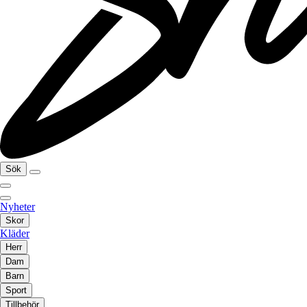
Sök
Nyheter
Skor
Kläder
Herr
Dam
Barn
Sport
Tillbehör