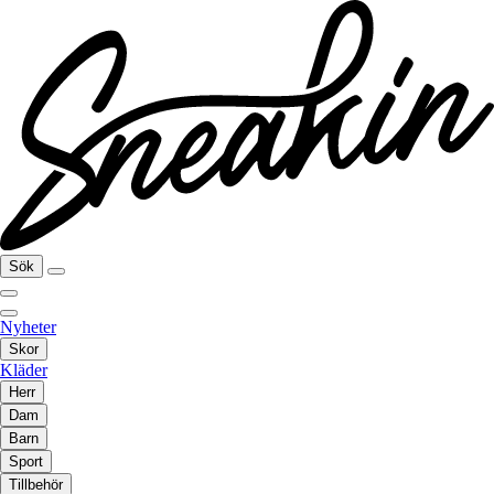
Sök
Nyheter
Skor
Kläder
Herr
Dam
Barn
Sport
Tillbehör