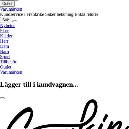
Outlet
Varumärken
Kundservice i Frankrike
Säker betalning
Enkla returer
Sök
Nyheter
Skor
Kläder
Herr
Dam
Barn
Sport
Tillbehör
Outlet
Varumärken
Lägger till i kundvagnen...