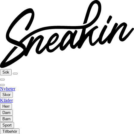
Sök
Nyheter
Skor
Kläder
Herr
Dam
Barn
Sport
Tillbehör