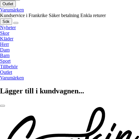
Outlet
Varumärken
Kundservice i Frankrike
Säker betalning
Enkla returer
Sök
Nyheter
Skor
Kläder
Herr
Dam
Barn
Sport
Tillbehör
Outlet
Varumärken
Lägger till i kundvagnen...