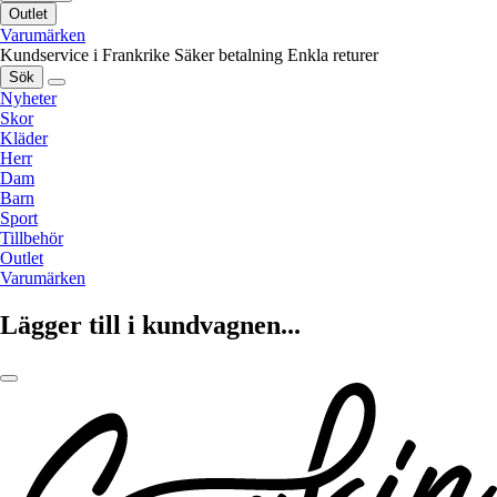
Outlet
Varumärken
Kundservice i Frankrike
Säker betalning
Enkla returer
Sök
Nyheter
Skor
Kläder
Herr
Dam
Barn
Sport
Tillbehör
Outlet
Varumärken
Lägger till i kundvagnen...