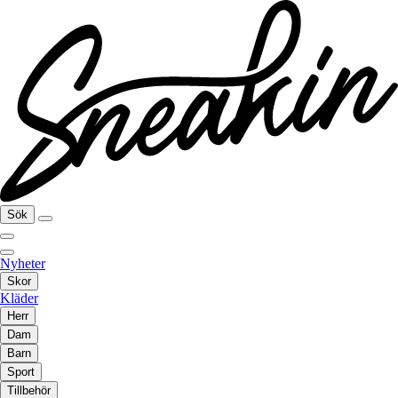
Sök
Nyheter
Skor
Kläder
Herr
Dam
Barn
Sport
Tillbehör