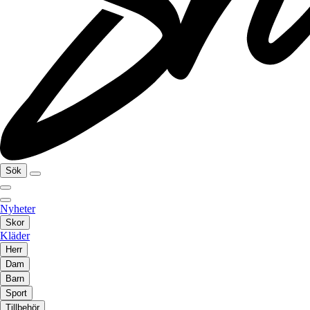
Sök
Nyheter
Skor
Kläder
Herr
Dam
Barn
Sport
Tillbehör