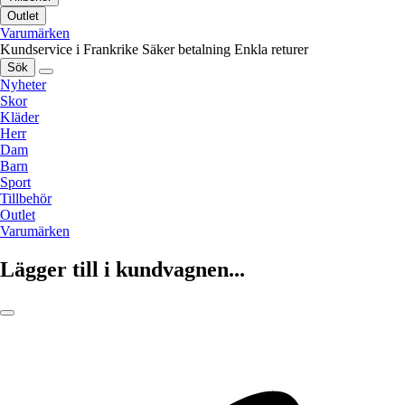
Outlet
Varumärken
Kundservice i Frankrike
Säker betalning
Enkla returer
Sök
Nyheter
Skor
Kläder
Herr
Dam
Barn
Sport
Tillbehör
Outlet
Varumärken
Lägger till i kundvagnen...