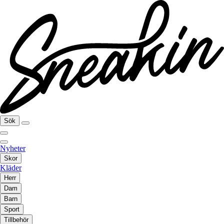
Sök
Nyheter
Skor
Kläder
Herr
Dam
Barn
Sport
Tillbehör