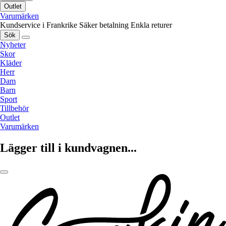
Outlet
Varumärken
Kundservice i Frankrike
Säker betalning
Enkla returer
Sök
Nyheter
Skor
Kläder
Herr
Dam
Barn
Sport
Tillbehör
Outlet
Varumärken
Lägger till i kundvagnen...