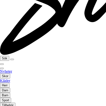
Sök
Nyheter
Skor
Kläder
Herr
Dam
Barn
Sport
Tillbehör