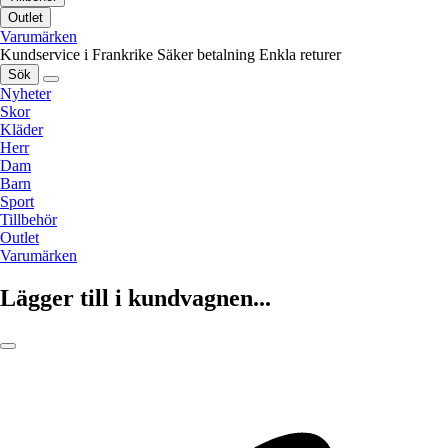
Outlet
Varumärken
Kundservice i Frankrike
Säker betalning
Enkla returer
Sök
Nyheter
Skor
Kläder
Herr
Dam
Barn
Sport
Tillbehör
Outlet
Varumärken
Lägger till i kundvagnen...