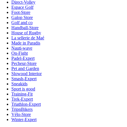
Direct-Volley
Espace Golf
Foot-Store
Galop Store
Golf and co
Handball-Store
House of Rugby
La sellerie de Maé
Made in Paradis
Nauti-wave
On-Fight
Padel-Expert
Pecheur-Store
Pet and Garden
Slowood Interior
Smash-Expert
Sneakids
Sport is good
Training-Fit
Trek-Expert
Triathlon-Expert
TripnBikers
Vélo-Store
Winter-Expert