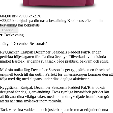
604,00 kr
479,00 kr
-21%
+23,95 kr
erbjuds pa din nasta bestallning
Krediteras efter att din
bestallning har bekraftats
Loading...
Beskrivning
- färg: "December Seasonals"
Ryggsäcken Eastpak December Seasonals Padded Pak'R är den
perfekta följeslagaren för alla dina äventyr. Tillverkad av det kända
märket Eastpak, är denna ryggsäck både praktisk, bekväm och stilig.
Med sin unika färg December Seasonals ger ryggsäcken en fräsch och
originell touch till din outfit. Perfekt för vintersäsongen kommer den att
följa med dig med elegans under dina dagliga aktiviteter.
Ryggsäcken Eastpak December Seasonals Padded Pak'R är också
designad för daglig användning. Dess rymliga huvudfack gör det lätt
att förvara dina viktiga saker, medan den dragkedjade frontfickan gör
att du har dina småsaker inom räckhåll.
Tack vare sina vadderade och justerbara axelremmar erbjuder denna