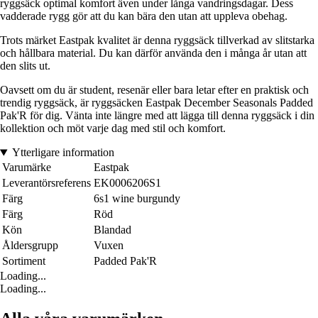
ryggsäck optimal komfort även under långa vandringsdagar. Dess
vadderade rygg gör att du kan bära den utan att uppleva obehag.
Trots märket Eastpak kvalitet är denna ryggsäck tillverkad av slitstarka
och hållbara material. Du kan därför använda den i många år utan att
den slits ut.
Oavsett om du är student, resenär eller bara letar efter en praktisk och
trendig ryggsäck, är ryggsäcken Eastpak December Seasonals Padded
Pak'R för dig. Vänta inte längre med att lägga till denna ryggsäck i din
kollektion och möt varje dag med stil och komfort.
Ytterligare information
Varumärke
Eastpak
Leverantörsreferens
EK0006206S1
Färg
6s1 wine burgundy
Färg
Röd
Kön
Blandad
Åldersgrupp
Vuxen
Sortiment
Padded Pak'R
Loading...
Loading...