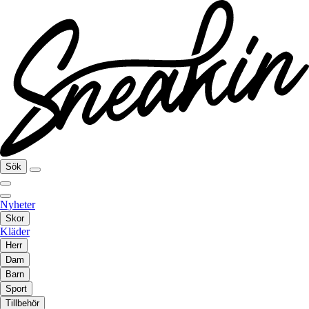
Sök
Nyheter
Skor
Kläder
Herr
Dam
Barn
Sport
Tillbehör