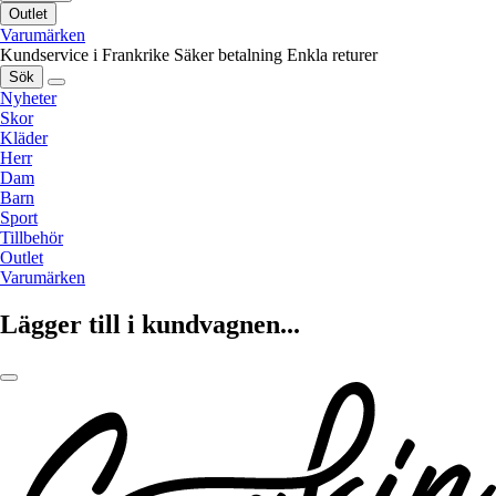
Outlet
Varumärken
Kundservice i Frankrike
Säker betalning
Enkla returer
Sök
Nyheter
Skor
Kläder
Herr
Dam
Barn
Sport
Tillbehör
Outlet
Varumärken
Lägger till i kundvagnen...