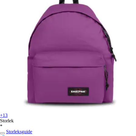
+13
Storlek
*
Storleksguide