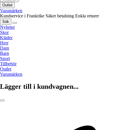
Outlet
Varumärken
Kundservice i Frankrike
Säker betalning
Enkla returer
Sök
Nyheter
Skor
Kläder
Herr
Dam
Barn
Sport
Tillbehör
Outlet
Varumärken
Lägger till i kundvagnen...