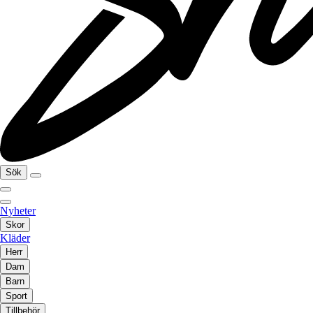
Sök
Nyheter
Skor
Kläder
Herr
Dam
Barn
Sport
Tillbehör