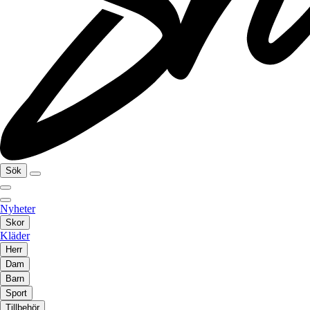
Sök
Nyheter
Skor
Kläder
Herr
Dam
Barn
Sport
Tillbehör