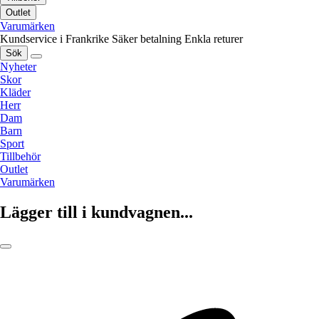
Outlet
Varumärken
Kundservice i Frankrike
Säker betalning
Enkla returer
Sök
Nyheter
Skor
Kläder
Herr
Dam
Barn
Sport
Tillbehör
Outlet
Varumärken
Lägger till i kundvagnen...