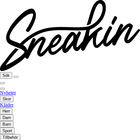
Sök
Nyheter
Skor
Kläder
Herr
Dam
Barn
Sport
Tillbehör