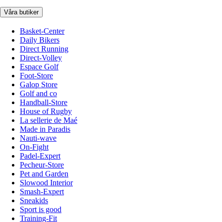
Våra butiker
Basket-Center
Daily Bikers
Direct Running
Direct-Volley
Espace Golf
Foot-Store
Galop Store
Golf and co
Handball-Store
House of Rugby
La sellerie de Maé
Made in Paradis
Nauti-wave
On-Fight
Padel-Expert
Pecheur-Store
Pet and Garden
Slowood Interior
Smash-Expert
Sneakids
Sport is good
Training-Fit