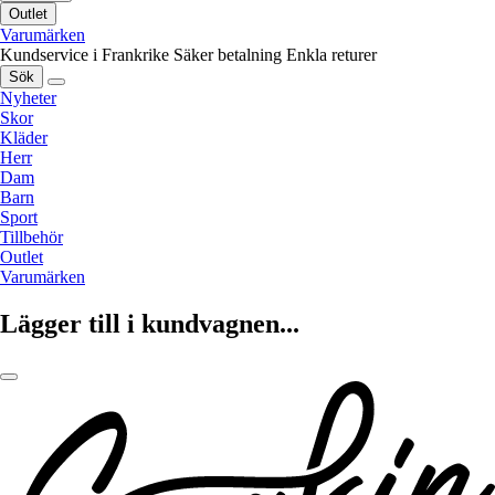
Outlet
Varumärken
Kundservice i Frankrike
Säker betalning
Enkla returer
Sök
Nyheter
Skor
Kläder
Herr
Dam
Barn
Sport
Tillbehör
Outlet
Varumärken
Lägger till i kundvagnen...