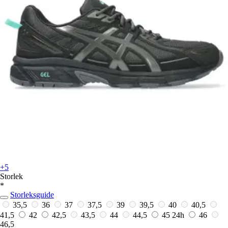
+5
Storlek
*
Storleksguide
35,5
36
37
37,5
39
39,5
40
40,5
41,5
42
42,5
43,5
44
44,5
45
24h
46
46,5