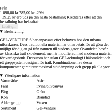
Från
1 098,00 kr
785,00 kr
-29%
+39,25 kr
erbjuds pa din nasta bestallning
Krediteras efter att din
bestallning har bekraftats
Loading...
Beskrivning
GEL-VENTURE 6 har anpassats efter behoven hos den urbana
utforskaren. Dess traditionella material har omarbetats för att göra det
möjligt för dig att gå från naturen till stadens gator. Ovandelen består
av klassiska trail-skoelement, men är modifierad med moderna material
för vardagsbruk. Dessutom har sulan GEL-teknologi i hälområdet och
ett greppsystem designat för trail. Kombinationen av dessa
komponenter garanterar maximal stötdämpning och grepp på alla ytor.
Ytterligare information
Varumärke
Asics
Färg
irvine/olivcanvas
Färg
Grön
Kön
Blandad
Åldersgrupp
Vuxen
Sortiment
Gel-Venture