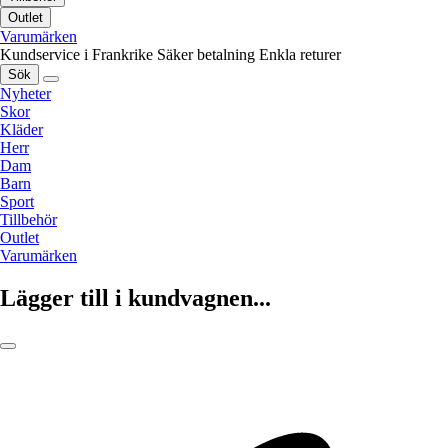
Outlet
Varumärken
Kundservice i Frankrike
Säker betalning
Enkla returer
Sök
Nyheter
Skor
Kläder
Herr
Dam
Barn
Sport
Tillbehör
Outlet
Varumärken
Lägger till i kundvagnen...