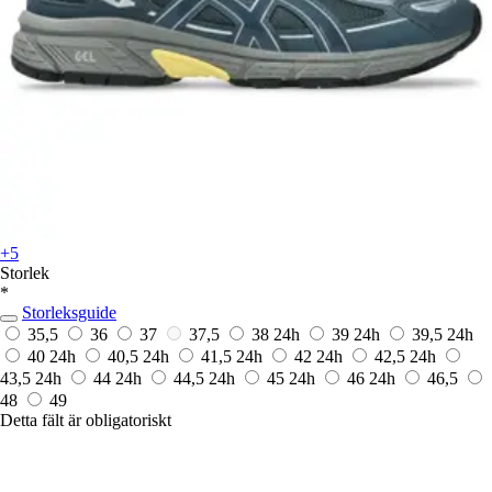
+5
Storlek
*
Storleksguide
35,5
36
37
37,5
38
24h
39
24h
39,5
24h
40
24h
40,5
24h
41,5
24h
42
24h
42,5
24h
43,5
24h
44
24h
44,5
24h
45
24h
46
24h
46,5
48
49
Detta fält är obligatoriskt