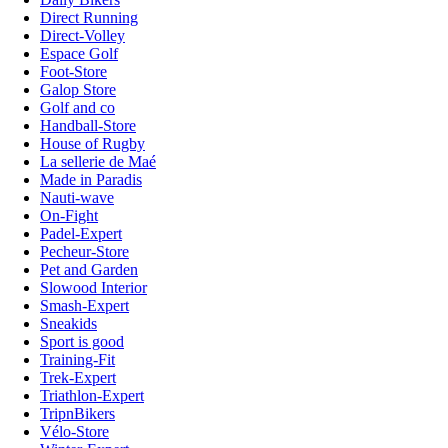
Direct Running
Direct-Volley
Espace Golf
Foot-Store
Galop Store
Golf and co
Handball-Store
House of Rugby
La sellerie de Maé
Made in Paradis
Nauti-wave
On-Fight
Padel-Expert
Pecheur-Store
Pet and Garden
Slowood Interior
Smash-Expert
Sneakids
Sport is good
Training-Fit
Trek-Expert
Triathlon-Expert
TripnBikers
Vélo-Store