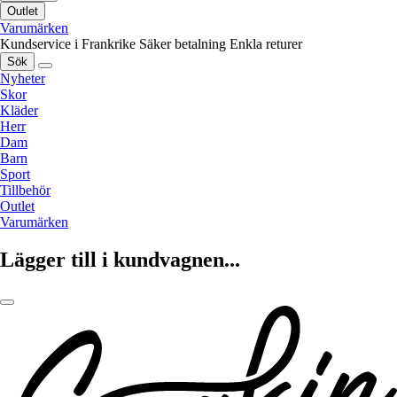
Outlet
Varumärken
Kundservice i Frankrike
Säker betalning
Enkla returer
Sök
Nyheter
Skor
Kläder
Herr
Dam
Barn
Sport
Tillbehör
Outlet
Varumärken
Lägger till i kundvagnen...