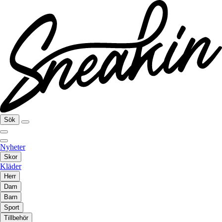
Sök
Nyheter
Skor
Kläder
Herr
Dam
Barn
Sport
Tillbehör