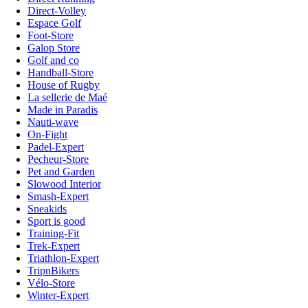
Direct-Volley
Espace Golf
Foot-Store
Galop Store
Golf and co
Handball-Store
House of Rugby
La sellerie de Maé
Made in Paradis
Nauti-wave
On-Fight
Padel-Expert
Pecheur-Store
Pet and Garden
Slowood Interior
Smash-Expert
Sneakids
Sport is good
Training-Fit
Trek-Expert
Triathlon-Expert
TripnBikers
Vélo-Store
Winter-Expert