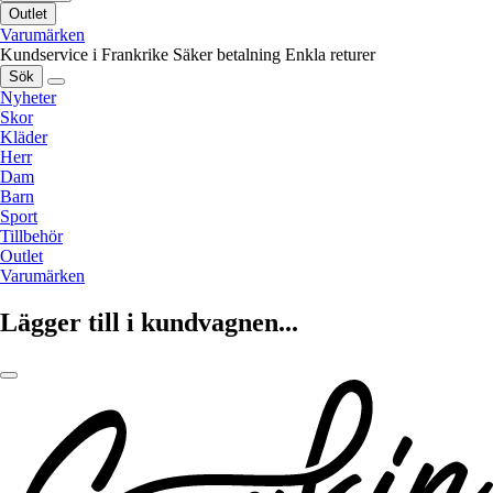
Outlet
Varumärken
Kundservice i Frankrike
Säker betalning
Enkla returer
Sök
Nyheter
Skor
Kläder
Herr
Dam
Barn
Sport
Tillbehör
Outlet
Varumärken
Lägger till i kundvagnen...