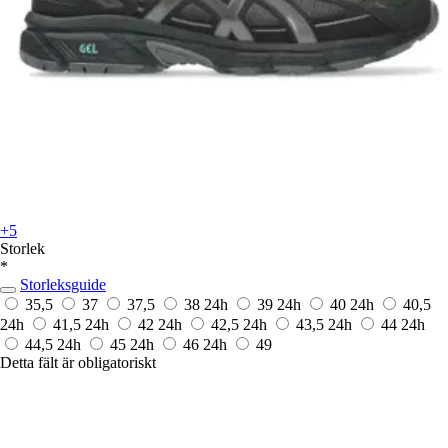
+5
Storlek
*
Storleksguide
35,5
37
37,5
38
24h
39
24h
40
24h
40,5
24h
41,5
24h
42
24h
42,5
24h
43,5
24h
44
24h
44,5
24h
45
24h
46
24h
49
Detta fält är obligatoriskt