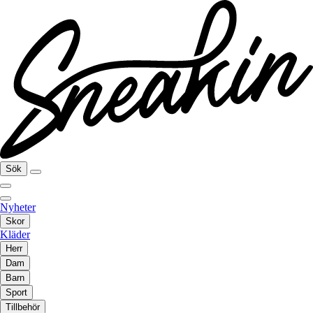
Sök
Nyheter
Skor
Kläder
Herr
Dam
Barn
Sport
Tillbehör