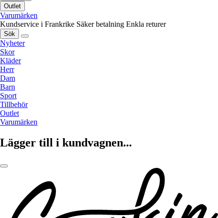
Outlet
Varumärken
Kundservice i Frankrike
Säker betalning
Enkla returer
Sök
Nyheter
Skor
Kläder
Herr
Dam
Barn
Sport
Tillbehör
Outlet
Varumärken
Lägger till i kundvagnen...