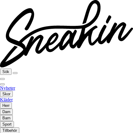
Sök
Nyheter
Skor
Kläder
Herr
Dam
Barn
Sport
Tillbehör