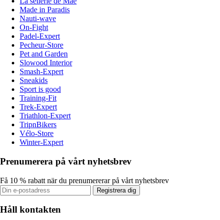
La sellerie de Maé
Made in Paradis
Nauti-wave
On-Fight
Padel-Expert
Pecheur-Store
Pet and Garden
Slowood Interior
Smash-Expert
Sneakids
Sport is good
Training-Fit
Trek-Expert
Triathlon-Expert
TripnBikers
Vélo-Store
Winter-Expert
Prenumerera på vårt nyhetsbrev
Få 10 % rabatt när du prenumererar på vårt nyhetsbrev
Registrera dig
Håll kontakten