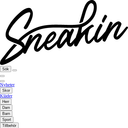
Sök
Nyheter
Skor
Kläder
Herr
Dam
Barn
Sport
Tillbehör