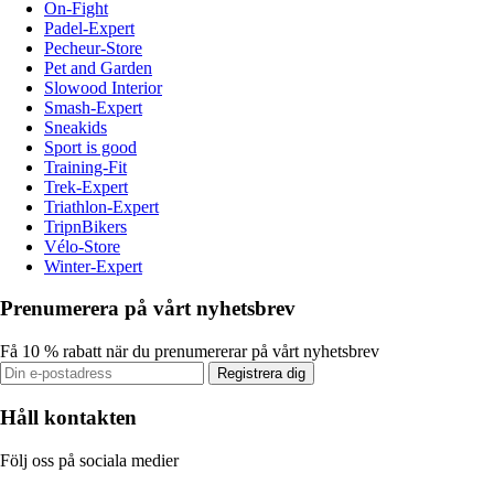
On-Fight
Padel-Expert
Pecheur-Store
Pet and Garden
Slowood Interior
Smash-Expert
Sneakids
Sport is good
Training-Fit
Trek-Expert
Triathlon-Expert
TripnBikers
Vélo-Store
Winter-Expert
Prenumerera på vårt nyhetsbrev
Få 10 % rabatt när du prenumererar på vårt nyhetsbrev
Registrera dig
Håll kontakten
Följ oss på sociala medier