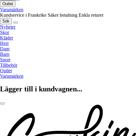
Outlet
Varumärken
Kundservice i Frankrike
Säker betalning
Enkla returer
Sök
Nyheter
Skor
Kläder
Herr
Dam
Barn
Sport
Tillbehör
Outlet
Varumärken
Lägger till i kundvagnen...