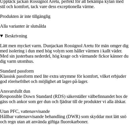
Upptäck jackan Rossignol Aretu, perfekt för att bekämpa kylan med
stil och komfort, tack vare dess exceptionella värme.
Produkten är inte tillgänglig
Alla varianter är slutsålda
Beskrivning
Lätt men mycket varm. Dunjackan Rossignol Aretu för män omger dig
med isolering i dun med hög volym som håller värmen i kallt väder.
Med sin justerbara nederdel, hög krage och värmande fickor känner du
dig varm utomhus.
Standard passform
Klassisk passform med lite extra utrymme för komfort, vilket erbjuder
god rörelsefrihet och möjlighet att lager-på-lager.
Ansvarsfullt dun
Responsible Down Standard (RDS) säkerställer välbefinnandet hos de
gäss och ankor som ger dun och fjädrar till de produkter vi alla älskar.
Utan PFC, vattenavvisande
Hållbar vattenavvisande behandling (DWR) som skyddar mot lätt snö
och regn utan att använda giftiga fluorokarboner.