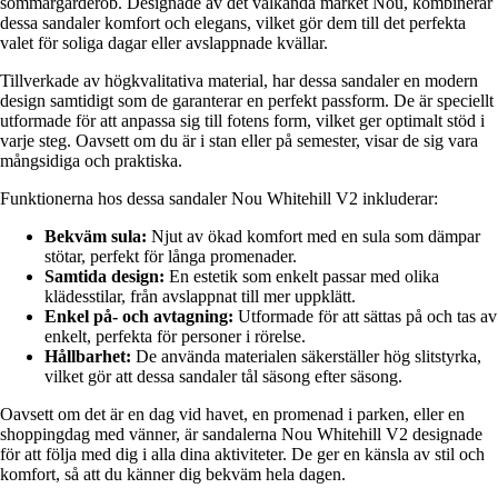
sommargarderob. Designade av det välkända märket Nou, kombinerar
dessa sandaler komfort och elegans, vilket gör dem till det perfekta
valet för soliga dagar eller avslappnade kvällar.
Tillverkade av högkvalitativa material, har dessa sandaler en modern
design samtidigt som de garanterar en perfekt passform. De är speciellt
utformade för att anpassa sig till fotens form, vilket ger optimalt stöd i
varje steg. Oavsett om du är i stan eller på semester, visar de sig vara
mångsidiga och praktiska.
Funktionerna hos dessa sandaler Nou Whitehill V2 inkluderar:
Bekväm sula:
Njut av ökad komfort med en sula som dämpar
stötar, perfekt för långa promenader.
Samtida design:
En estetik som enkelt passar med olika
klädesstilar, från avslappnat till mer uppklätt.
Enkel på- och avtagning:
Utformade för att sättas på och tas av
enkelt, perfekta för personer i rörelse.
Hållbarhet:
De använda materialen säkerställer hög slitstyrka,
vilket gör att dessa sandaler tål säsong efter säsong.
Oavsett om det är en dag vid havet, en promenad i parken, eller en
shoppingdag med vänner, är sandalerna Nou Whitehill V2 designade
för att följa med dig i alla dina aktiviteter. De ger en känsla av stil och
komfort, så att du känner dig bekväm hela dagen.