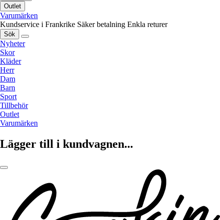
Outlet
Varumärken
Kundservice i Frankrike
Säker betalning
Enkla returer
Sök
Nyheter
Skor
Kläder
Herr
Dam
Barn
Sport
Tillbehör
Outlet
Varumärken
Lägger till i kundvagnen...