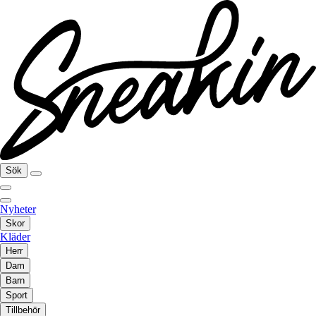
Sök
Nyheter
Skor
Kläder
Herr
Dam
Barn
Sport
Tillbehör