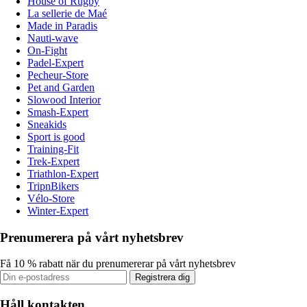
House of Rugby
La sellerie de Maé
Made in Paradis
Nauti-wave
On-Fight
Padel-Expert
Pecheur-Store
Pet and Garden
Slowood Interior
Smash-Expert
Sneakids
Sport is good
Training-Fit
Trek-Expert
Triathlon-Expert
TripnBikers
Vélo-Store
Winter-Expert
Prenumerera på vårt nyhetsbrev
Få 10 % rabatt när du prenumererar på vårt nyhetsbrev
Registrera dig
Håll kontakten