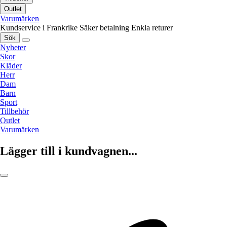
Outlet
Varumärken
Kundservice i Frankrike
Säker betalning
Enkla returer
Sök
Nyheter
Skor
Kläder
Herr
Dam
Barn
Sport
Tillbehör
Outlet
Varumärken
Lägger till i kundvagnen...