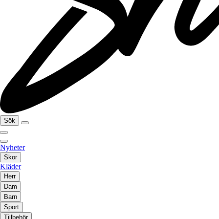
Sök
Nyheter
Skor
Kläder
Herr
Dam
Barn
Sport
Tillbehör