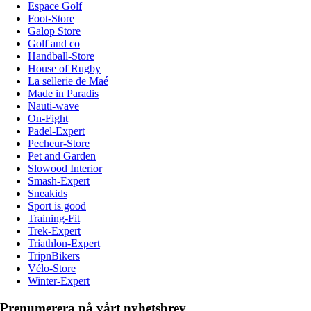
Espace Golf
Foot-Store
Galop Store
Golf and co
Handball-Store
House of Rugby
La sellerie de Maé
Made in Paradis
Nauti-wave
On-Fight
Padel-Expert
Pecheur-Store
Pet and Garden
Slowood Interior
Smash-Expert
Sneakids
Sport is good
Training-Fit
Trek-Expert
Triathlon-Expert
TripnBikers
Vélo-Store
Winter-Expert
Prenumerera på vårt nyhetsbrev