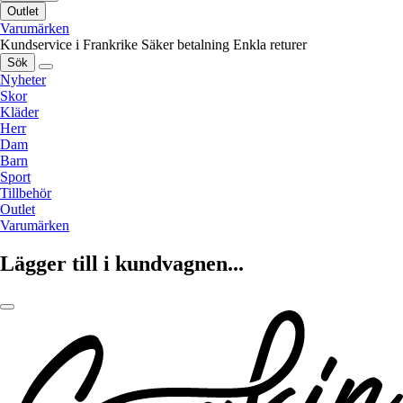
Outlet
Varumärken
Kundservice i Frankrike
Säker betalning
Enkla returer
Sök
Nyheter
Skor
Kläder
Herr
Dam
Barn
Sport
Tillbehör
Outlet
Varumärken
Lägger till i kundvagnen...