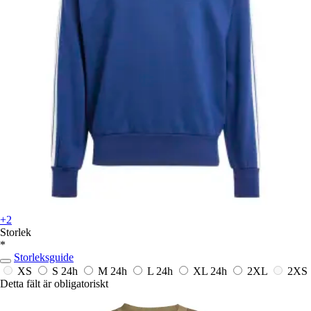
+2
Storlek
*
Storleksguide
XS
S
24h
M
24h
L
24h
XL
24h
2XL
2XS
Detta fält är obligatoriskt