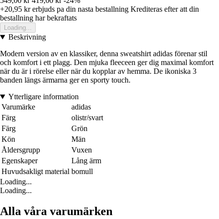
549,00 kr
419,00 kr
-24%
+20,95 kr
erbjuds pa din nasta bestallning
Krediteras efter att din
bestallning har bekraftats
Loading...
Beskrivning
Modern version av en klassiker, denna sweatshirt adidas förenar stil
och komfort i ett plagg. Den mjuka fleeceen ger dig maximal komfort
när du är i rörelse eller när du kopplar av hemma. De ikoniska 3
banden längs ärmarna ger en sporty touch.
Ytterligare information
Varumärke
adidas
Färg
olistr/svart
Färg
Grön
Kön
Män
Åldersgrupp
Vuxen
Egenskaper
Lång ärm
Huvudsakligt material
bomull
Loading...
Loading...
Alla våra varumärken