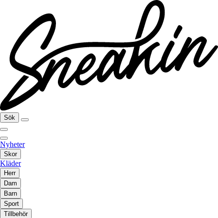
Sök
Nyheter
Skor
Kläder
Herr
Dam
Barn
Sport
Tillbehör