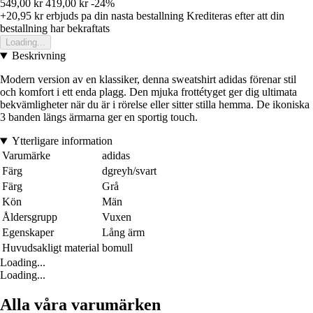
549,00 kr
419,00 kr
-24%
+20,95 kr
erbjuds pa din nasta bestallning
Krediteras efter att din
bestallning har bekraftats
Loading...
Beskrivning
Modern version av en klassiker, denna sweatshirt adidas förenar stil
och komfort i ett enda plagg. Den mjuka frottétyget ger dig ultimata
bekvämligheter när du är i rörelse eller sitter stilla hemma. De ikoniska
3 banden längs ärmarna ger en sportig touch.
Ytterligare information
Varumärke
adidas
Färg
dgreyh/svart
Färg
Grå
Kön
Män
Åldersgrupp
Vuxen
Egenskaper
Lång ärm
Huvudsakligt material
bomull
Loading...
Loading...
Alla våra varumärken