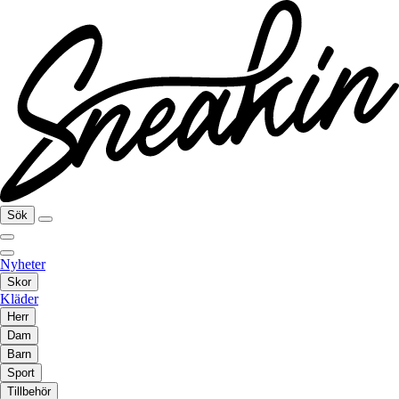
Sök
Nyheter
Skor
Kläder
Herr
Dam
Barn
Sport
Tillbehör