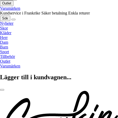
Outlet
Varumärken
Kundservice i Frankrike
Säker betalning
Enkla returer
Sök
Nyheter
Skor
Kläder
Herr
Dam
Barn
Sport
Tillbehör
Outlet
Varumärken
Lägger till i kundvagnen...