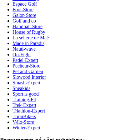
Espace Golf
Foot-Store
Galop Store
Golf and co
Handball-Store
House of Rugby
La sellerie de Maé
Made in Paradis
Nauti-wave
On-Fight
Padel-Expert
Pecheur-Store
Pet and Garden
Slowood Interior
Smash-Expert
Sneakids
Sport is good
Training-Fit
Trek-Expert
Triathlon-Expert
TripnBikers
Vélo-Store
Winter-Expert
Prenumerera på vårt nyhetsbrev