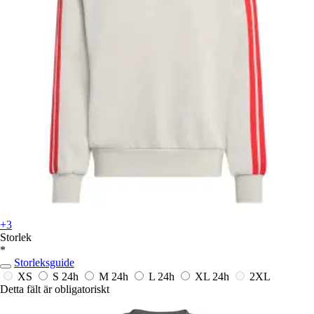
+3
Storlek
*
Storleksguide
XS
S
24h
M
24h
L
24h
XL
24h
2XL
Detta fält är obligatoriskt