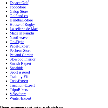
Espace Golf
Foot-Store
Galop Store
Golf and co
Handball-Store
House of Rugby
La sellerie de Maé
Made in Paradis
Nauti-wave
On-Fight
Padel-Expert
Pecheur-Store
Pet and Garden
Slowood Interior
Smash-Expert
Sneakids
Sport is good
Training-Fit
Trek-Expert
Triathlon-Expert
TripnBikers
Vélo-Store
Winter-Expert
Prenumerera på vårt nyhetsbrev