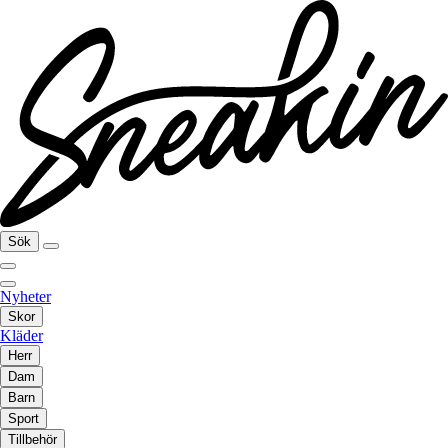
Sök
Nyheter
Skor
Kläder
Herr
Dam
Barn
Sport
Tillbehör