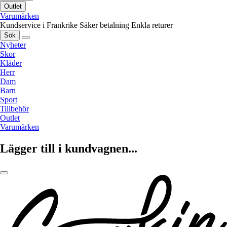
Outlet
Varumärken
Kundservice i Frankrike
Säker betalning
Enkla returer
Sök
Nyheter
Skor
Kläder
Herr
Dam
Barn
Sport
Tillbehör
Outlet
Varumärken
Lägger till i kundvagnen...