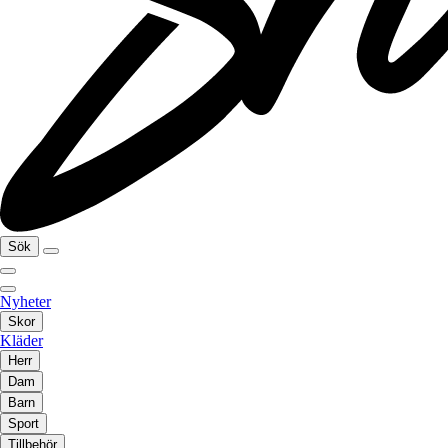
Sök
Nyheter
Skor
Kläder
Herr
Dam
Barn
Sport
Tillbehör