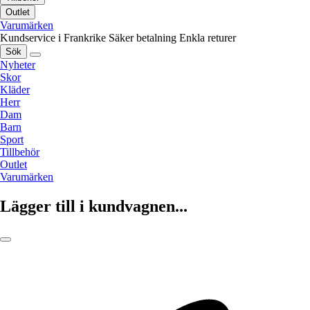
Outlet
Varumärken
Kundservice i Frankrike
Säker betalning
Enkla returer
Sök
Nyheter
Skor
Kläder
Herr
Dam
Barn
Sport
Tillbehör
Outlet
Varumärken
Lägger till i kundvagnen...