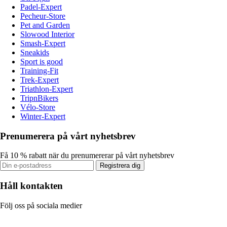
Padel-Expert
Pecheur-Store
Pet and Garden
Slowood Interior
Smash-Expert
Sneakids
Sport is good
Training-Fit
Trek-Expert
Triathlon-Expert
TripnBikers
Vélo-Store
Winter-Expert
Prenumerera på vårt nyhetsbrev
Få 10 % rabatt när du prenumererar på vårt nyhetsbrev
Registrera dig
Håll kontakten
Följ oss på sociala medier