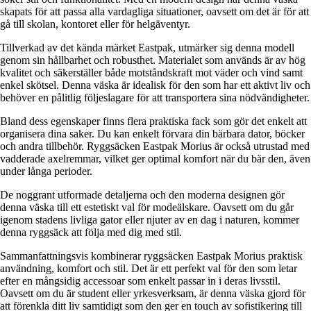
skapats för att passa alla vardagliga situationer, oavsett om det är för att
gå till skolan, kontoret eller för helgäventyr.
Tillverkad av det kända märket Eastpak, utmärker sig denna modell
genom sin hållbarhet och robusthet. Materialet som används är av hög
kvalitet och säkerställer både motståndskraft mot väder och vind samt
enkel skötsel. Denna väska är idealisk för den som har ett aktivt liv och
behöver en pålitlig följeslagare för att transportera sina nödvändigheter.
Bland dess egenskaper finns flera praktiska fack som gör det enkelt att
organisera dina saker. Du kan enkelt förvara din bärbara dator, böcker
och andra tillbehör. Ryggsäcken Eastpak Morius är också utrustad med
vadderade axelremmar, vilket ger optimal komfort när du bär den, även
under långa perioder.
De noggrant utformade detaljerna och den moderna designen gör
denna väska till ett estetiskt val för modeälskare. Oavsett om du går
igenom stadens livliga gator eller njuter av en dag i naturen, kommer
denna ryggsäck att följa med dig med stil.
Sammanfattningsvis kombinerar ryggsäcken Eastpak Morius praktisk
användning, komfort och stil. Det är ett perfekt val för den som letar
efter en mångsidig accessoar som enkelt passar in i deras livsstil.
Oavsett om du är student eller yrkesverksam, är denna väska gjord för
att förenkla ditt liv samtidigt som den ger en touch av sofistikering till