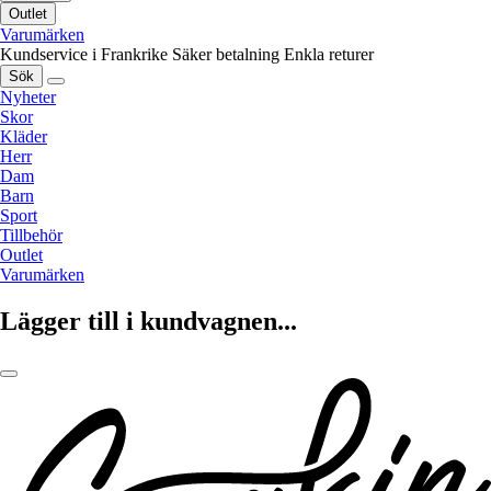
Outlet
Varumärken
Kundservice i Frankrike
Säker betalning
Enkla returer
Sök
Nyheter
Skor
Kläder
Herr
Dam
Barn
Sport
Tillbehör
Outlet
Varumärken
Lägger till i kundvagnen...