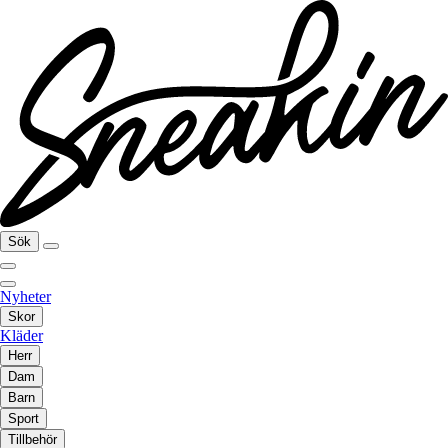
Sök
Nyheter
Skor
Kläder
Herr
Dam
Barn
Sport
Tillbehör