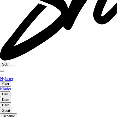
Sök
Nyheter
Skor
Kläder
Herr
Dam
Barn
Sport
Tillbehör