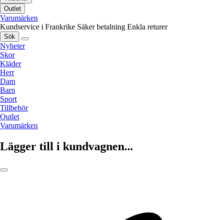
Outlet
Varumärken
Kundservice i Frankrike
Säker betalning
Enkla returer
Sök
Nyheter
Skor
Kläder
Herr
Dam
Barn
Sport
Tillbehör
Outlet
Varumärken
Lägger till i kundvagnen...