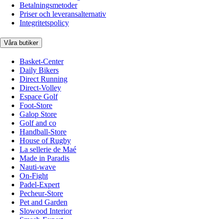
Betalningsmetoder
Priser och leveransalternativ
Integritetspolicy
Våra butiker
Basket-Center
Daily Bikers
Direct Running
Direct-Volley
Espace Golf
Foot-Store
Galop Store
Golf and co
Handball-Store
House of Rugby
La sellerie de Maé
Made in Paradis
Nauti-wave
On-Fight
Padel-Expert
Pecheur-Store
Pet and Garden
Slowood Interior