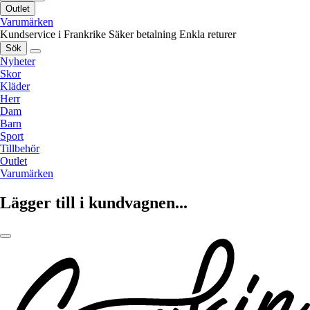
Outlet
Varumärken
Kundservice i Frankrike
Säker betalning
Enkla returer
Sök
Nyheter
Skor
Kläder
Herr
Dam
Barn
Sport
Tillbehör
Outlet
Varumärken
Lägger till i kundvagnen...