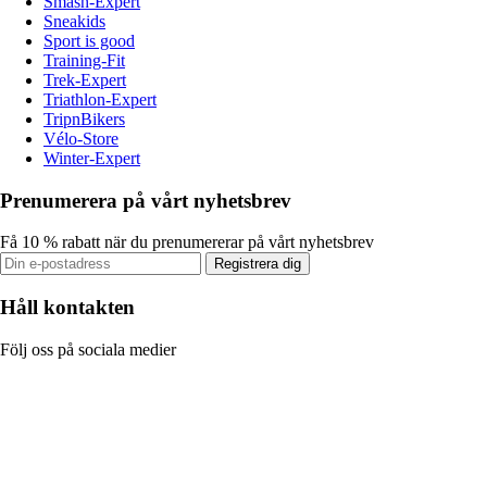
Smash-Expert
Sneakids
Sport is good
Training-Fit
Trek-Expert
Triathlon-Expert
TripnBikers
Vélo-Store
Winter-Expert
Prenumerera på vårt nyhetsbrev
Få 10 % rabatt när du prenumererar på vårt nyhetsbrev
Registrera dig
Håll kontakten
Följ oss på sociala medier