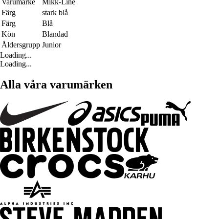
Varumärke
Mikk-Line
Färg
stark blå
Färg
Blå
Kön
Blandad
Åldersgrupp
Junior
Loading...
Loading...
Alla våra varumärken