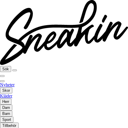
Sök
Nyheter
Skor
Kläder
Herr
Dam
Barn
Sport
Tillbehör