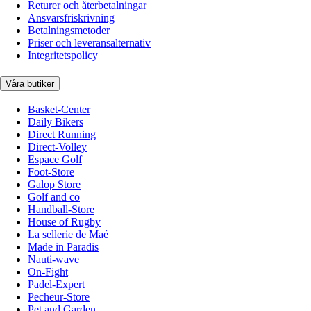
Returer och återbetalningar
Ansvarsfriskrivning
Betalningsmetoder
Priser och leveransalternativ
Integritetspolicy
Våra butiker
Basket-Center
Daily Bikers
Direct Running
Direct-Volley
Espace Golf
Foot-Store
Galop Store
Golf and co
Handball-Store
House of Rugby
La sellerie de Maé
Made in Paradis
Nauti-wave
On-Fight
Padel-Expert
Pecheur-Store
Pet and Garden