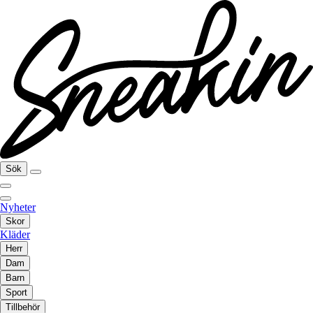
Sök
Nyheter
Skor
Kläder
Herr
Dam
Barn
Sport
Tillbehör