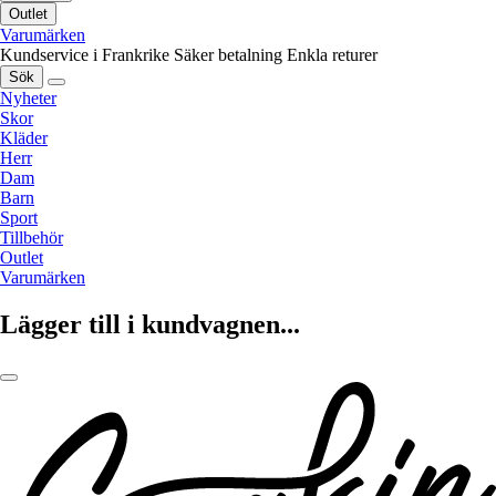
Outlet
Varumärken
Kundservice i Frankrike
Säker betalning
Enkla returer
Sök
Nyheter
Skor
Kläder
Herr
Dam
Barn
Sport
Tillbehör
Outlet
Varumärken
Lägger till i kundvagnen...