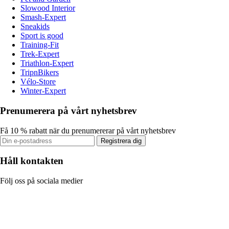
Slowood Interior
Smash-Expert
Sneakids
Sport is good
Training-Fit
Trek-Expert
Triathlon-Expert
TripnBikers
Vélo-Store
Winter-Expert
Prenumerera på vårt nyhetsbrev
Få 10 % rabatt när du prenumererar på vårt nyhetsbrev
Registrera dig
Håll kontakten
Följ oss på sociala medier