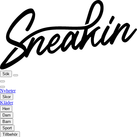
Sök
Nyheter
Skor
Kläder
Herr
Dam
Barn
Sport
Tillbehör