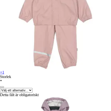
+1
Storlek
*
Detta fält är obligatoriskt