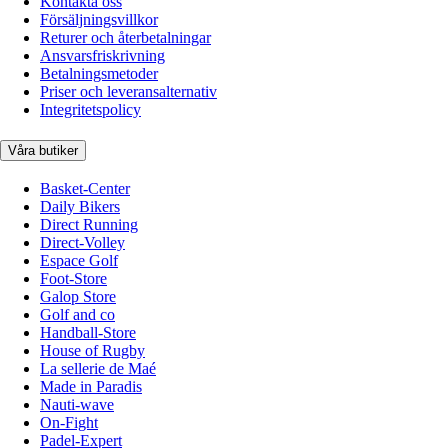
Kontakta oss
Försäljningsvillkor
Returer och återbetalningar
Ansvarsfriskrivning
Betalningsmetoder
Priser och leveransalternativ
Integritetspolicy
Våra butiker
Basket-Center
Daily Bikers
Direct Running
Direct-Volley
Espace Golf
Foot-Store
Galop Store
Golf and co
Handball-Store
House of Rugby
La sellerie de Maé
Made in Paradis
Nauti-wave
On-Fight
Padel-Expert