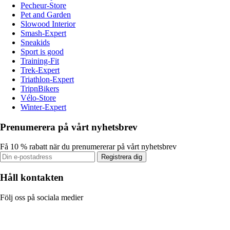
Pecheur-Store
Pet and Garden
Slowood Interior
Smash-Expert
Sneakids
Sport is good
Training-Fit
Trek-Expert
Triathlon-Expert
TripnBikers
Vélo-Store
Winter-Expert
Prenumerera på vårt nyhetsbrev
Få 10 % rabatt när du prenumererar på vårt nyhetsbrev
Registrera dig
Håll kontakten
Följ oss på sociala medier