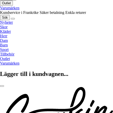
Outlet
Varumärken
Kundservice i Frankrike
Säker betalning
Enkla returer
Sök
Nyheter
Skor
Kläder
Herr
Dam
Barn
Sport
Tillbehör
Outlet
Varumärken
Lägger till i kundvagnen...