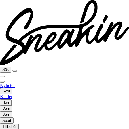
Sök
Nyheter
Skor
Kläder
Herr
Dam
Barn
Sport
Tillbehör