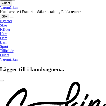
Outlet
Varumärken
Kundservice i Frankrike
Säker betalning
Enkla returer
Sök
Nyheter
Skor
Kläder
Herr
Dam
Barn
Sport
Tillbehör
Outlet
Varumärken
Lägger till i kundvagnen...