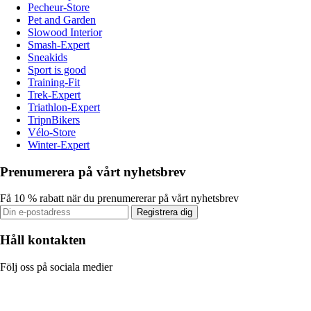
Pecheur-Store
Pet and Garden
Slowood Interior
Smash-Expert
Sneakids
Sport is good
Training-Fit
Trek-Expert
Triathlon-Expert
TripnBikers
Vélo-Store
Winter-Expert
Prenumerera på vårt nyhetsbrev
Få 10 % rabatt när du prenumererar på vårt nyhetsbrev
Registrera dig
Håll kontakten
Följ oss på sociala medier