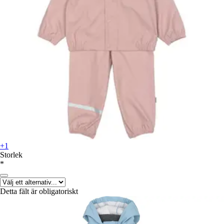
+1
Storlek
*
Detta fält är obligatoriskt