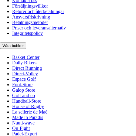
Kontakta oss
Försäljningsvillkor
Returer och återbetalningar
Ansvarsfriskrivning
Betalningsmetoder
Priser och leveransalternativ
Integritetspolicy
Våra butiker
Basket-Center
Daily Bikers
Direct Running
Direct-Volley
Espace Golf
Foot-Store
Galop Store
Golf and co
Handball-Store
House of Rugby
La sellerie de Maé
Made in Paradis
Nauti-wave
On-Fight
Padel-Expert