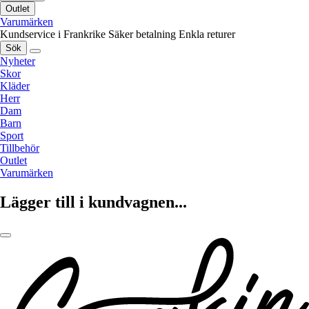
Outlet
Varumärken
Kundservice i Frankrike
Säker betalning
Enkla returer
Sök
Nyheter
Skor
Kläder
Herr
Dam
Barn
Sport
Tillbehör
Outlet
Varumärken
Lägger till i kundvagnen...