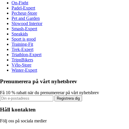
On-Fight
Padel-Expert
Pecheur-Store
Pet and Garden
Slowood Interior
Smash-Expert
Sneakids
Sport is good
Training-Fit
Trek-Expert
Triathlon-Expert
TripnBikers
Vélo-Store
Winter-Expert
Prenumerera på vårt nyhetsbrev
Få 10 % rabatt när du prenumererar på vårt nyhetsbrev
Registrera dig
Håll kontakten
Följ oss på sociala medier