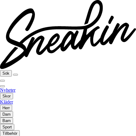
Sök
Nyheter
Skor
Kläder
Herr
Dam
Barn
Sport
Tillbehör