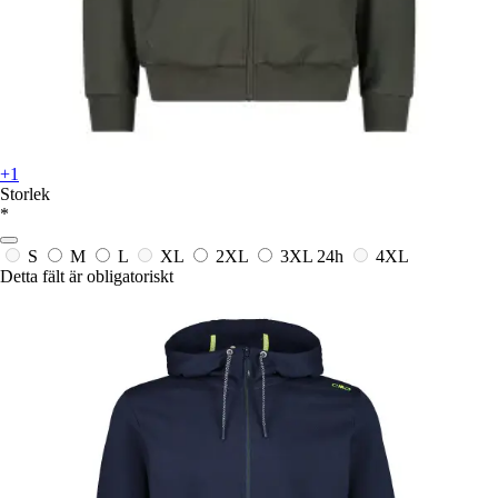
+1
Storlek
*
S
M
L
XL
2XL
3XL
24h
4XL
Detta fält är obligatoriskt