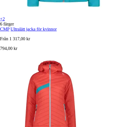
+2
6 färger
CMP
Ultralätt jacka för kvinnor
Från
1 317,00 kr
794,00 kr