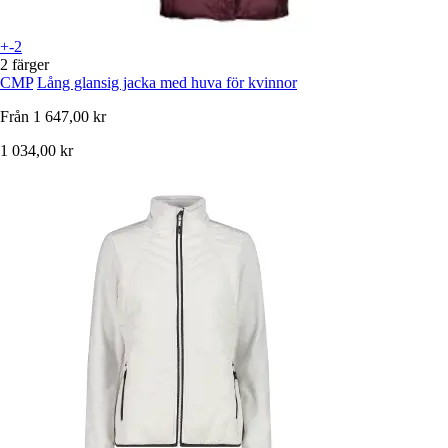
+-2
2 färger
CMP
Lång glansig jacka med huva för kvinnor
Från
1 647,00 kr
1 034,00 kr