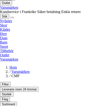
Outlet
Varumärken
Kundservice i Frankrike
Säker betalning
Enkla returer
Sök
Nyheter
Skor
Kläder
Herr
Dam
Barn
Sport
Tillbehör
Outlet
Varumärken
Hem
/
Varumärken
/
CMP
Filter
Leverans inom 24 timmar
Storlek
Färg
Sortiment