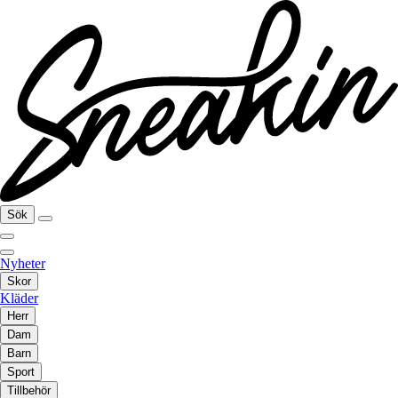
Sök
Nyheter
Skor
Kläder
Herr
Dam
Barn
Sport
Tillbehör