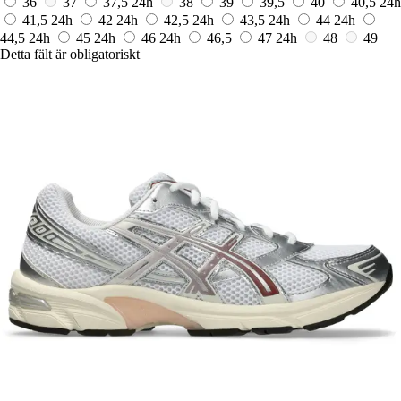
36
37
37,5
24h
38
39
39,5
40
40,5
24h
41,5
24h
42
24h
42,5
24h
43,5
24h
44
24h
44,5
24h
45
24h
46
24h
46,5
47
24h
48
49
Detta fält är obligatoriskt