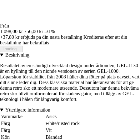
Från
1 098,00 kr
756,00 kr
-31%
+37,80 kr
erbjuds pa din nasta bestallning
Krediteras efter att din
bestallning har bekraftats
Loading...
Beskrivning
Resultatet av en ständigt utvecklad design under årtionden, GEL-1130
är en hyllning till den nionde versionen av serien GEL-1000.
Löparskon för stabilitet från 2008 håller dina fötter på plats oavsett vart
ditt sinne leder dig. Dess klassiska material har återanvänts för att ge
denna retro sko ett modernare utseende. Dessutom har denna bekväma
retro sko blivit omformulerad för stadens gator, med tillägg av GEL-
teknologi i hälen för långvarig komfort.
Ytterligare information
Varumärke
Asics
Färg
white/rusted rock
Färg
Vit
Kön
Blandad