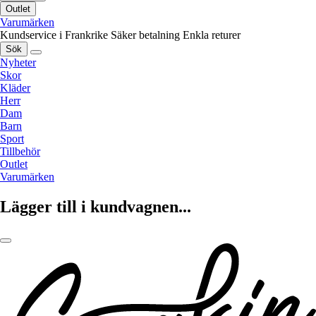
Outlet
Varumärken
Kundservice i Frankrike
Säker betalning
Enkla returer
Sök
Nyheter
Skor
Kläder
Herr
Dam
Barn
Sport
Tillbehör
Outlet
Varumärken
Lägger till i kundvagnen...