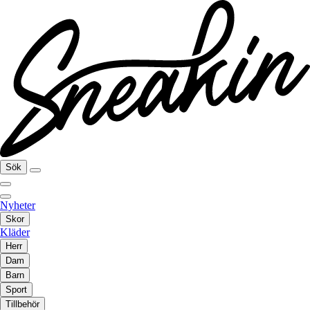
Sök
Nyheter
Skor
Kläder
Herr
Dam
Barn
Sport
Tillbehör