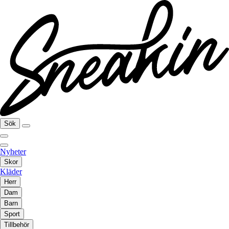
Sök
Nyheter
Skor
Kläder
Herr
Dam
Barn
Sport
Tillbehör