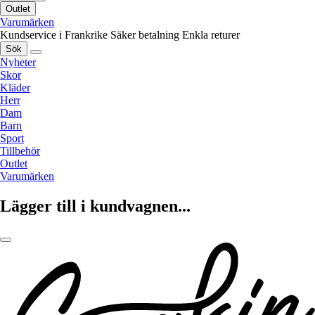
Outlet
Varumärken
Kundservice i Frankrike
Säker betalning
Enkla returer
Sök
Nyheter
Skor
Kläder
Herr
Dam
Barn
Sport
Tillbehör
Outlet
Varumärken
Lägger till i kundvagnen...