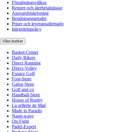
Försäljningsvillkor
Returer och återbetalningar
Ansvarsfriskrivning
Betalningsmetoder
Priser och leveransalternativ
Integritetspolicy
Våra butiker
Basket-Center
Daily Bikers
Direct Running
Direct-Volley
Espace Golf
Foot-Store
Galop Store
Golf and co
Handball-Store
House of Rugby
La sellerie de Maé
Made in Paradis
Nauti-wave
On-Fight
Padel-Expert
Pecheur-Store