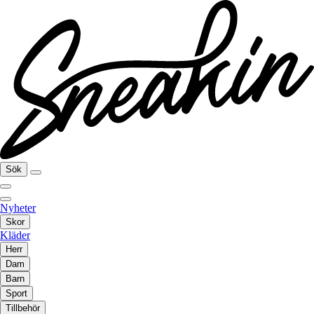
Sök
Nyheter
Skor
Kläder
Herr
Dam
Barn
Sport
Tillbehör