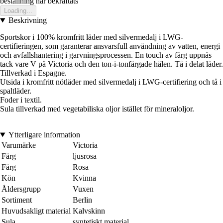
bestallning har bekraftats
Loading...
Beskrivning
Sportskor i 100% kromfritt läder med silvermedalj i LWG-
certifieringen, som garanterar ansvarsfull användning av vatten, energi
och avfallshantering i garvningsprocessen. En touch av färg uppnås
tack vare V på Victoria och den ton-i-tonfärgade hälen. Tå i delat läder.
Tillverkad i Espagne.
Utsida i kromfritt nötläder med silvermedalj i LWG-certifiering och tå i
spaltläder.
Foder i textil.
Sula tillverkad med vegetabiliska oljor istället för mineraloljor.
Ytterligare information
Varumärke
Victoria
Färg
ljusrosa
Färg
Rosa
Kön
Kvinna
Åldersgrupp
Vuxen
Sortiment
Berlin
Huvudsakligt material
Kalvskinn
Sula
syntetiskt material