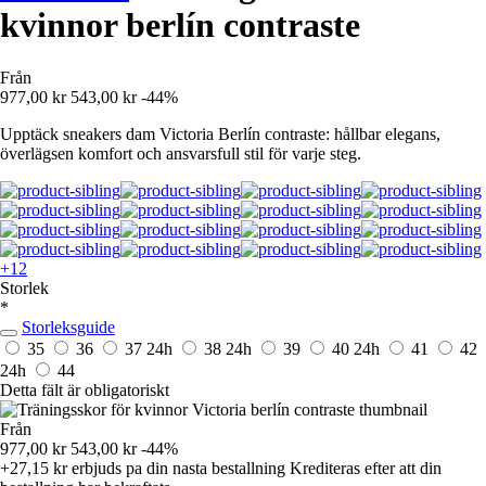
kvinnor berlín contraste
Från
977,00 kr
543,00 kr
-44%
Upptäck sneakers dam Victoria Berlín contraste: hållbar elegans,
överlägsen komfort och ansvarsfull stil för varje steg.
+12
Storlek
*
Storleksguide
35
36
37
24h
38
24h
39
40
24h
41
42
24h
44
Detta fält är obligatoriskt
Från
977,00 kr
543,00 kr
-44%
+27,15 kr
erbjuds pa din nasta bestallning
Krediteras efter att din