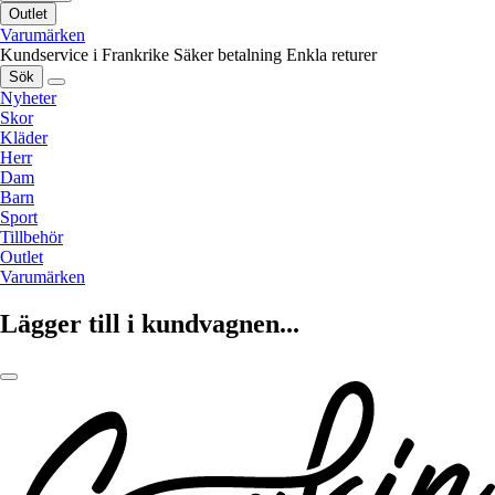
Outlet
Varumärken
Kundservice i Frankrike
Säker betalning
Enkla returer
Sök
Nyheter
Skor
Kläder
Herr
Dam
Barn
Sport
Tillbehör
Outlet
Varumärken
Lägger till i kundvagnen...