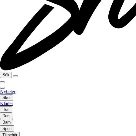
Sök
Nyheter
Skor
Kläder
Herr
Dam
Barn
Sport
Tillbehör