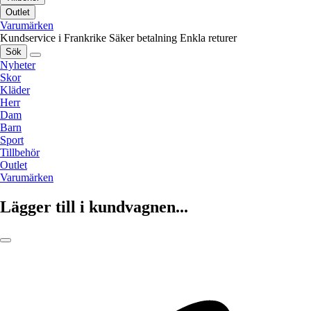
Outlet
Varumärken
Kundservice i Frankrike
Säker betalning
Enkla returer
Sök
Nyheter
Skor
Kläder
Herr
Dam
Barn
Sport
Tillbehör
Outlet
Varumärken
Lägger till i kundvagnen...