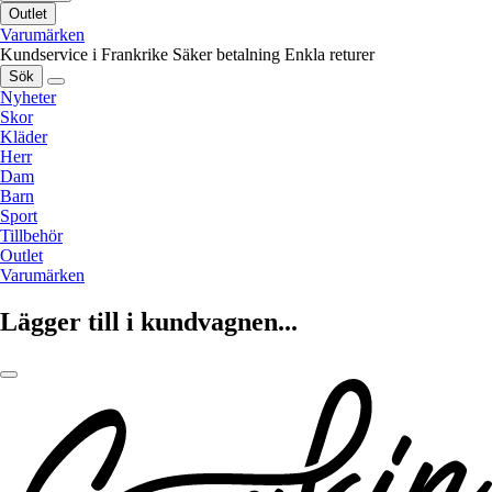
Outlet
Varumärken
Kundservice i Frankrike
Säker betalning
Enkla returer
Sök
Nyheter
Skor
Kläder
Herr
Dam
Barn
Sport
Tillbehör
Outlet
Varumärken
Lägger till i kundvagnen...