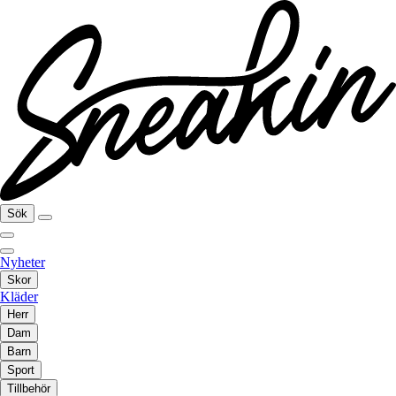
Sök
Nyheter
Skor
Kläder
Herr
Dam
Barn
Sport
Tillbehör