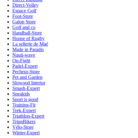
Direct-Volley
Espace Golf
Foot-Store
Galop Store
Golf and co
Handball-Store
House of Rugby
La sellerie de Maé
Made in Paradis
Nauti-wave
On-Fight
Padel-Expert
Pecheur-Store
Pet and Garden
Slowood Interior
Smash-Expert
Sneakids
Sport is good
Training-Fit
Trek-Expert
Triathlon-Expert
TripnBikers
Vélo-Store
Winter-Expert