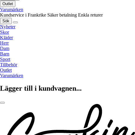
Outlet
Varumärken
Kundservice i Frankrike
Säker betalning
Enkla returer
Sök
Nyheter
Skor
Kläder
Herr
Dam
Barn
Sport
Tillbehör
Outlet
Varumärken
Lägger till i kundvagnen...