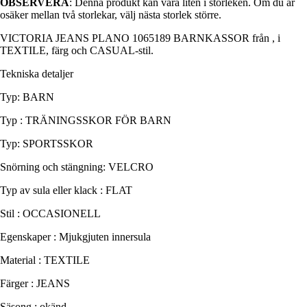
OBSERVERA
: Denna produkt kan vara liten i storleken. Om du är
osäker mellan två storlekar, välj nästa storlek större.
VICTORIA JEANS PLANO 1065189 BARNKASSOR från , i
TEXTILE, färg och CASUAL-stil.
Tekniska detaljer
Typ: BARN
Typ : TRÄNINGSSKOR FÖR BARN
Typ: SPORTSSKOR
Snörning och stängning: VELCRO
Typ av sula eller klack : FLAT
Stil : OCCASIONELL
Egenskaper : Mjukgjuten innersula
Material : TEXTILE
Färger : JEANS
Säsong : okänd