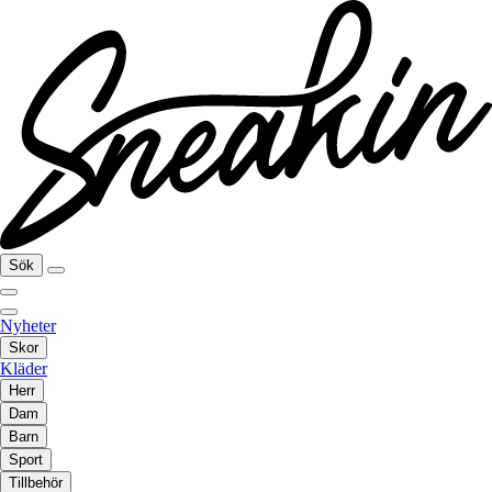
Sök
Nyheter
Skor
Kläder
Herr
Dam
Barn
Sport
Tillbehör