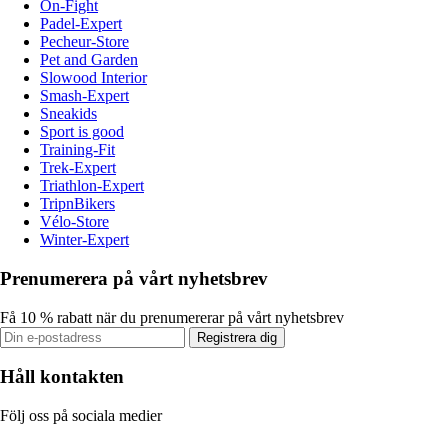
On-Fight
Padel-Expert
Pecheur-Store
Pet and Garden
Slowood Interior
Smash-Expert
Sneakids
Sport is good
Training-Fit
Trek-Expert
Triathlon-Expert
TripnBikers
Vélo-Store
Winter-Expert
Prenumerera på vårt nyhetsbrev
Få 10 % rabatt när du prenumererar på vårt nyhetsbrev
Registrera dig
Håll kontakten
Följ oss på sociala medier