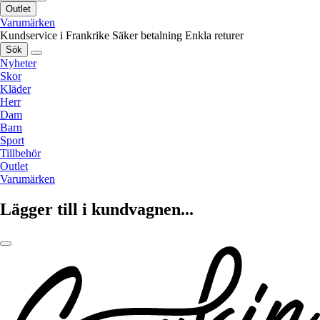
Outlet
Varumärken
Kundservice i Frankrike
Säker betalning
Enkla returer
Sök
Nyheter
Skor
Kläder
Herr
Dam
Barn
Sport
Tillbehör
Outlet
Varumärken
Lägger till i kundvagnen...