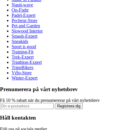
Nauti-wave
On-Fight
Padel-Expert
Pecheur-Store
Pet and Garden
Slowood Interior
Smash-Expert
Sneakids
Sport is good
Training-Fit
Trek-Expert
Triathlon-Expert
TripnBikers
Vélo-Store
Winter-Expert
Prenumerera på vårt nyhetsbrev
Få 10 % rabatt när du prenumererar på vårt nyhetsbrev
Registrera dig
Håll kontakten
Följ oss på sociala medier