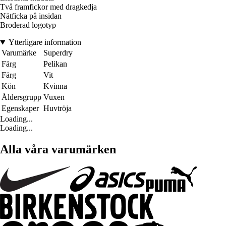
Två framfickor med dragkedja
Nätficka på insidan
Broderad logotyp
Ytterligare information
Varumärke
Superdry
Färg
Pelikan
Färg
Vit
Kön
Kvinna
Åldersgrupp
Vuxen
Egenskaper
Huvtröja
Loading...
Loading...
Alla våra varumärken