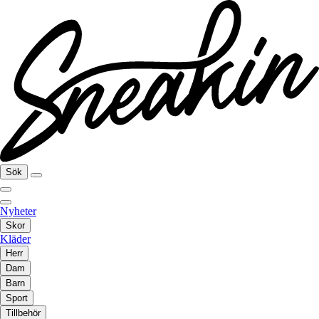
Sök
Nyheter
Skor
Kläder
Herr
Dam
Barn
Sport
Tillbehör