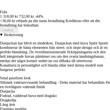
Från
1 318,00 kr
732,00 kr
-44%
+36,60 kr
erbjuds pa din nasta bestallning
Krediteras efter att din
bestallning har bekraftats
Loading...
Beskrivning
Dunjackan har blivit en modeikon. Dunjackan med huva Spirit Sports
kombinerar de bästa elementen från street- och slope-design och är en
perfekt blandning. De överdimensionerade ficköppningarna och den
helt integrerade huvan påminner oss om den svarta landningsbanan,
medan det något kortare snittet tar oss tillbaka till streetwear.
Kanalisera ta personlighet och blanda stilar med denna modell som
fungerar perfekt.
Smal passform look
Slitstark vattenavvisande behandling - Detta material har behandlats för
en överlägsen vattentät finish
Dunjacka
Fodrad, vadderad huva med dragsko
Dragkedja
Lång ärm
Elastiska muddar