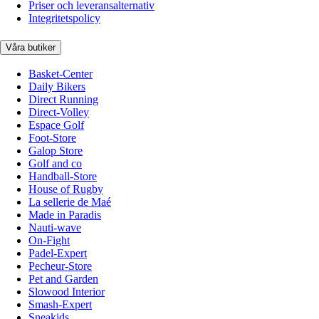
Priser och leveransalternativ
Integritetspolicy
Våra butiker
Basket-Center
Daily Bikers
Direct Running
Direct-Volley
Espace Golf
Foot-Store
Galop Store
Golf and co
Handball-Store
House of Rugby
La sellerie de Maé
Made in Paradis
Nauti-wave
On-Fight
Padel-Expert
Pecheur-Store
Pet and Garden
Slowood Interior
Smash-Expert
Sneakids