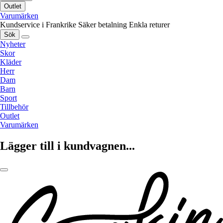
Outlet
Varumärken
Kundservice i Frankrike
Säker betalning
Enkla returer
Sök
Nyheter
Skor
Kläder
Herr
Dam
Barn
Sport
Tillbehör
Outlet
Varumärken
Lägger till i kundvagnen...