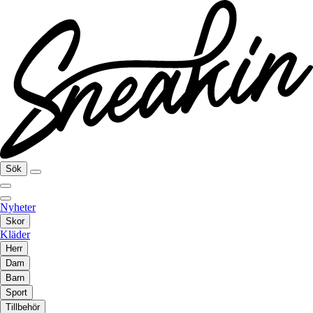
Sök
Nyheter
Skor
Kläder
Herr
Dam
Barn
Sport
Tillbehör