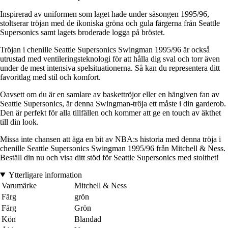
Inspirerad av uniformen som laget hade under säsongen 1995/96,
stoltserar tröjan med de ikoniska gröna och gula färgerna från Seattle
Supersonics samt lagets broderade logga på bröstet.
Tröjan i chenille Seattle Supersonics Swingman 1995/96 är också
utrustad med ventileringsteknologi för att hålla dig sval och torr även
under de mest intensiva spelsituationerna. Så kan du representera ditt
favoritlag med stil och komfort.
Oavsett om du är en samlare av baskettröjor eller en hängiven fan av
Seattle Supersonics, är denna Swingman-tröja ett måste i din garderob.
Den är perfekt för alla tillfällen och kommer att ge en touch av äkthet
till din look.
Missa inte chansen att äga en bit av NBA:s historia med denna tröja i
chenille Seattle Supersonics Swingman 1995/96 från Mitchell & Ness.
Beställ din nu och visa ditt stöd för Seattle Supersonics med stolthet!
Ytterligare information
Varumärke
Mitchell & Ness
Färg
grön
Färg
Grön
Kön
Blandad