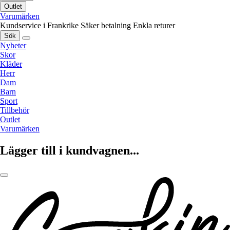
Outlet
Varumärken
Kundservice i Frankrike
Säker betalning
Enkla returer
Sök
Nyheter
Skor
Kläder
Herr
Dam
Barn
Sport
Tillbehör
Outlet
Varumärken
Lägger till i kundvagnen...