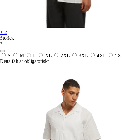
+-2
Storlek
*
S
M
L
XL
2XL
3XL
4XL
5XL
Detta fält är obligatoriskt