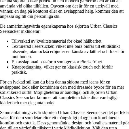
Denna skjorta passar perfekt in i en modern garderob och är lätt att
använda vid olika tillfällen. Oavsett om det är för en utekväll med
vänner, en dag på kontoret eller en avslappnad helg, kommer den att
anpassa sig till din personliga stil.
De anmärkningsvärda egenskaperna hos skjorten Urban Classics
Seersucker inkluderar:
Tillverkad av kvalitetsmaterial för ökad hållbarhet.
Texturerad i seersucker, vilket inte bara bidrar till ett distinkt
utseende, utan också erbjuder en känsla av lätthet och fräschör
mot huden.
En avslappnad passform som ger stor rörelsefrihet.
Knappstängning, vilket ger en klassisk touch och förblir
praktisk.
För en lyckad stil kan du bära denna skjorta med jeans för en
avslappnad look eller kombinera den med dressade byxor för en mer
sofistikerad outfit. Möjligheterna är oändliga, och skjorten Urban
Classics Seersucker kommer att komplettera både dina vardagliga
kläder och mer eleganta looks.
Sammanfattningsvis är skjorten Urban Classics Seersucker det perfekta
valet för dem som letar efter ett mångsidigt plagg som kombinerar
komfort och estetik. Dess genomtänkta design och kvalitetsmaterial gör
den till ett värdefullt tillskott i varje klädkollektion. Välj den utan