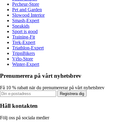
Pecheur-Store
Pet and Garden
Slowood Interior
Smash-Expert
Sneakids
Sport is good
Training-Fit
Trek-Expert
Triathlon-Expert
TripnBikers
Vélo-Store
Winter-Expert
Prenumerera på vårt nyhetsbrev
Få 10 % rabatt när du prenumererar på vårt nyhetsbrev
Registrera dig
Håll kontakten
Följ oss på sociala medier