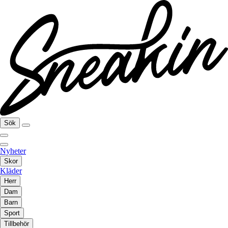
Sök
Nyheter
Skor
Kläder
Herr
Dam
Barn
Sport
Tillbehör