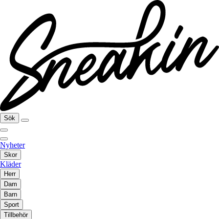
Sök
Nyheter
Skor
Kläder
Herr
Dam
Barn
Sport
Tillbehör