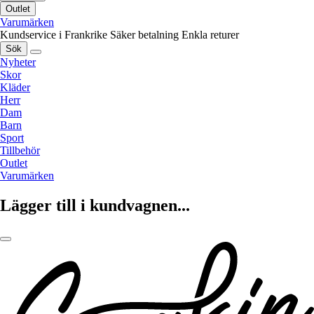
Outlet
Varumärken
Kundservice i Frankrike
Säker betalning
Enkla returer
Sök
Nyheter
Skor
Kläder
Herr
Dam
Barn
Sport
Tillbehör
Outlet
Varumärken
Lägger till i kundvagnen...