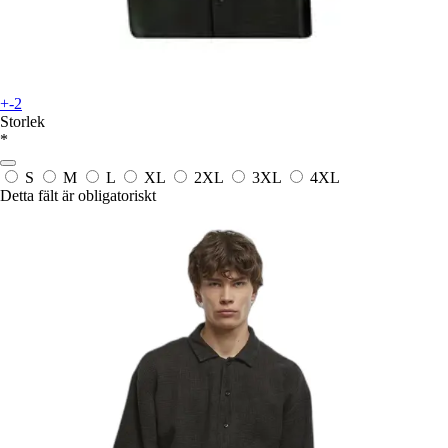
+-2
Storlek
*
S
M
L
XL
2XL
3XL
4XL
Detta fält är obligatoriskt