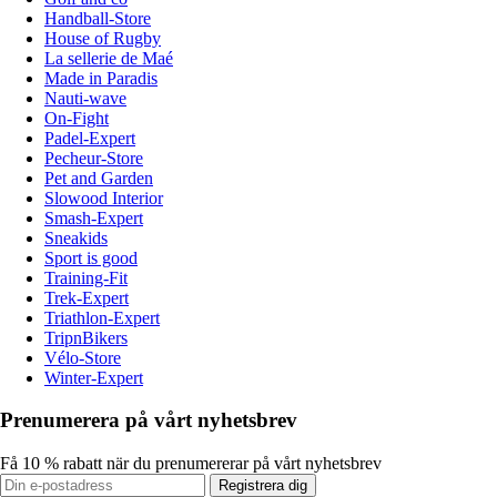
Handball-Store
House of Rugby
La sellerie de Maé
Made in Paradis
Nauti-wave
On-Fight
Padel-Expert
Pecheur-Store
Pet and Garden
Slowood Interior
Smash-Expert
Sneakids
Sport is good
Training-Fit
Trek-Expert
Triathlon-Expert
TripnBikers
Vélo-Store
Winter-Expert
Prenumerera på vårt nyhetsbrev
Få 10 % rabatt när du prenumererar på vårt nyhetsbrev
Registrera dig