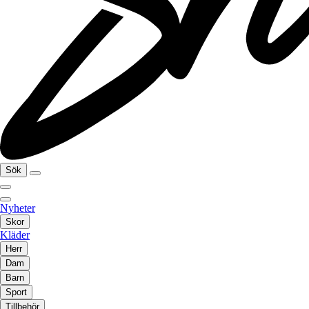
Sök
Nyheter
Skor
Kläder
Herr
Dam
Barn
Sport
Tillbehör