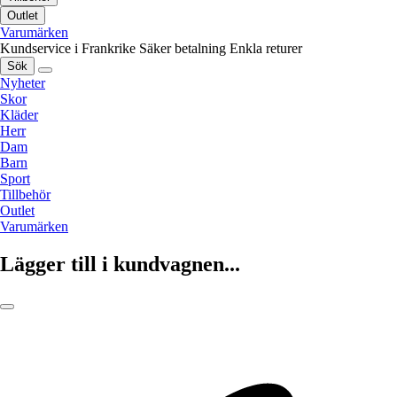
Outlet
Varumärken
Kundservice i Frankrike
Säker betalning
Enkla returer
Sök
Nyheter
Skor
Kläder
Herr
Dam
Barn
Sport
Tillbehör
Outlet
Varumärken
Lägger till i kundvagnen...