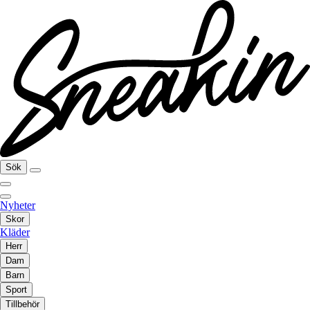
Sök
Nyheter
Skor
Kläder
Herr
Dam
Barn
Sport
Tillbehör