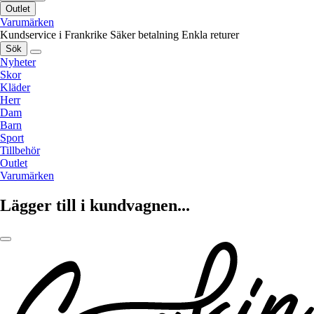
Outlet
Varumärken
Kundservice i Frankrike
Säker betalning
Enkla returer
Sök
Nyheter
Skor
Kläder
Herr
Dam
Barn
Sport
Tillbehör
Outlet
Varumärken
Lägger till i kundvagnen...