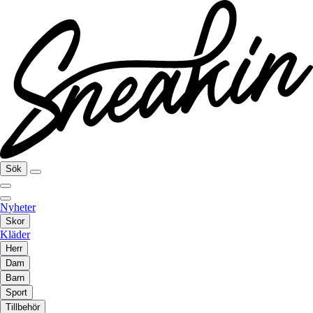
Sök
Nyheter
Skor
Kläder
Herr
Dam
Barn
Sport
Tillbehör