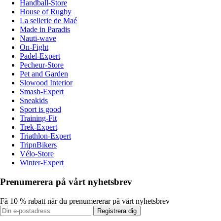
Handball-Store
House of Rugby
La sellerie de Maé
Made in Paradis
Nauti-wave
On-Fight
Padel-Expert
Pecheur-Store
Pet and Garden
Slowood Interior
Smash-Expert
Sneakids
Sport is good
Training-Fit
Trek-Expert
Triathlon-Expert
TripnBikers
Vélo-Store
Winter-Expert
Prenumerera på vårt nyhetsbrev
Få 10 % rabatt när du prenumererar på vårt nyhetsbrev
Registrera dig