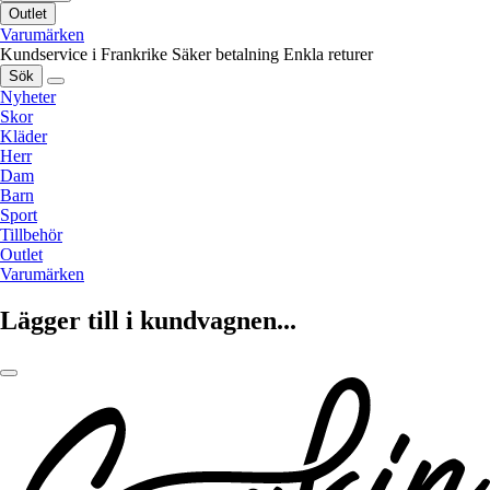
Outlet
Varumärken
Kundservice i Frankrike
Säker betalning
Enkla returer
Sök
Nyheter
Skor
Kläder
Herr
Dam
Barn
Sport
Tillbehör
Outlet
Varumärken
Lägger till i kundvagnen...