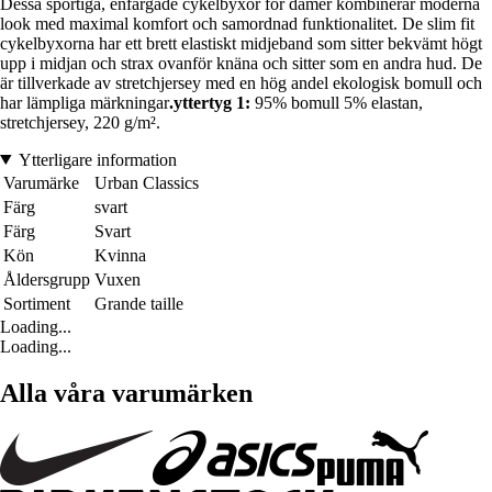
Dessa sportiga, enfärgade cykelbyxor för damer kombinerar moderna
look med maximal komfort och samordnad funktionalitet. De slim fit
cykelbyxorna har ett brett elastiskt midjeband som sitter bekvämt högt
upp i midjan och strax ovanför knäna och sitter som en andra hud. De
är tillverkade av stretchjersey med en hög andel ekologisk bomull och
har lämpliga märkningar
.yttertyg 1:
95% bomull 5% elastan,
stretchjersey, 220 g/m².
Ytterligare information
Varumärke
Urban Classics
Färg
svart
Färg
Svart
Kön
Kvinna
Åldersgrupp
Vuxen
Sortiment
Grande taille
Loading...
Loading...
Alla våra varumärken