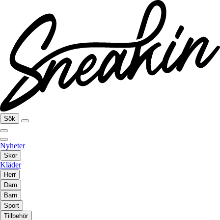
Sök
Nyheter
Skor
Kläder
Herr
Dam
Barn
Sport
Tillbehör