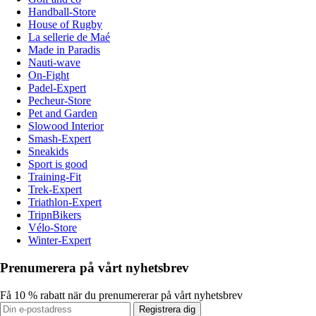
Handball-Store
House of Rugby
La sellerie de Maé
Made in Paradis
Nauti-wave
On-Fight
Padel-Expert
Pecheur-Store
Pet and Garden
Slowood Interior
Smash-Expert
Sneakids
Sport is good
Training-Fit
Trek-Expert
Triathlon-Expert
TripnBikers
Vélo-Store
Winter-Expert
Prenumerera på vårt nyhetsbrev
Få 10 % rabatt när du prenumererar på vårt nyhetsbrev
Registrera dig