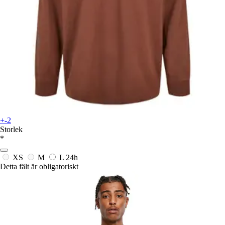
+-2
Storlek
*
XS
M
L
24h
Detta fält är obligatoriskt