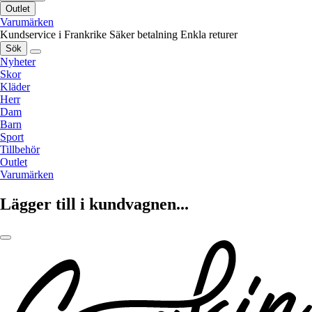
Outlet
Varumärken
Kundservice i Frankrike
Säker betalning
Enkla returer
Sök
Nyheter
Skor
Kläder
Herr
Dam
Barn
Sport
Tillbehör
Outlet
Varumärken
Lägger till i kundvagnen...